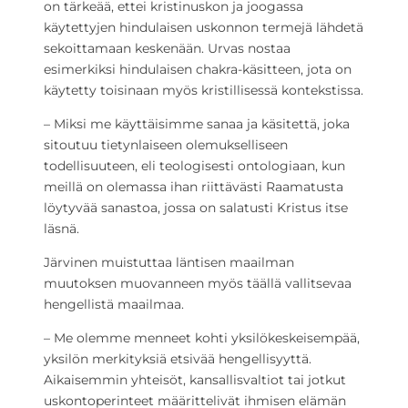
on tärkeää, ettei kristinuskon ja joogassa
käytettyjen hindulaisen uskonnon termejä lähdetä
sekoittamaan keskenään. Urvas nostaa
esimerkiksi hindulaisen chakra-käsitteen, jota on
käytetty toisinaan myös kristillisessä kontekstissa.
– Miksi me käyttäisimme sanaa ja käsitettä, joka
sitoutuu tietynlaiseen olemukselliseen
todellisuuteen, eli teologisesti ontologiaan, kun
meillä on olemassa ihan riittävästi Raamatusta
löytyvää sanastoa, jossa on salatusti Kristus itse
läsnä.
Järvinen muistuttaa läntisen maailman
muutoksen muovanneen myös täällä vallitsevaa
hengellistä maailmaa.
– Me olemme menneet kohti yksilökeskeisempää,
yksilön merkityksiä etsivää hengellisyyttä.
Aikaisemmin yhteisöt, kansallisvaltiot tai jotkut
uskontoperinteet määrittelivät ihmisen elämän