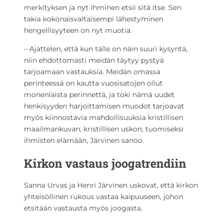
merkityksen ja nyt ihminen etsii sitä itse. Sen
takia kokonaisvaltaisempi lähestyminen
hengellisyyteen on nyt muotia.
– Ajattelen, että kun tälle on näin suuri kysyntä,
niin ehdottomasti meidän täytyy pystyä
tarjoamaan vastauksia. Meidän omassa
perinteessä on kautta vuosisatojen ollut
monenlaista perinnettä, ja toki nämä uudet
henkisyyden harjoittamisen muodot tarjoavat
myös kiinnostavia mahdollisuuksia kristillisen
maailmankuvan, kristillisen uskon, tuomiseksi
ihmisten elämään, Järvinen sanoo.
Kirkon vastaus joogatrendiin
Sanna Urvas ja Henri Järvinen uskovat, että kirkon
yhteisöllinen rukous vastaa kaipuuseen, johon
etsitään vastausta myös joogasta.