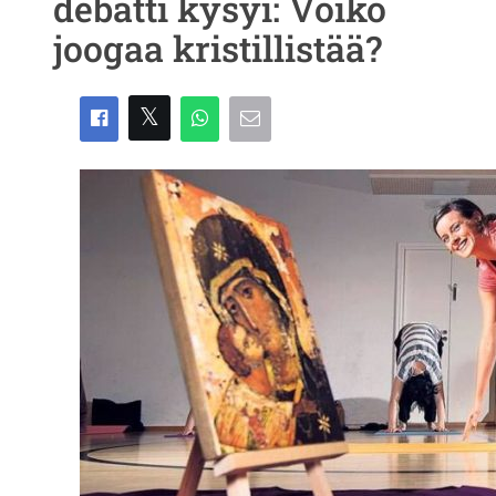
debatti kysyi: Voiko
joogaa kristillistää?