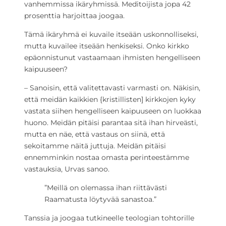
vanhemmissa ikäryhmissä. Meditoijista jopa 42
prosenttia harjoittaa joogaa.
Tämä ikäryhmä ei kuvaile itseään uskonnolliseksi,
mutta kuvailee itseään henkiseksi. Onko kirkko
epäonnistunut vastaamaan ihmisten hengelliseen
kaipuuseen?
– Sanoisin, että valitettavasti varmasti on. Näkisin,
että meidän kaikkien {kristillisten] kirkkojen kyky
vastata siihen hengelliseen kaipuuseen on luokkaa
huono. Meidän pitäisi parantaa sitä ihan hirveästi,
mutta en näe, että vastaus on siinä, että
sekoitamme näitä juttuja. Meidän pitäisi
ennemminkin nostaa omasta perinteestämme
vastauksia, Urvas sanoo.
”Meillä on olemassa ihan riittävästi
Raamatusta löytyvää sanastoa.”
Tanssia ja joogaa tutkineelle teologian tohtorille