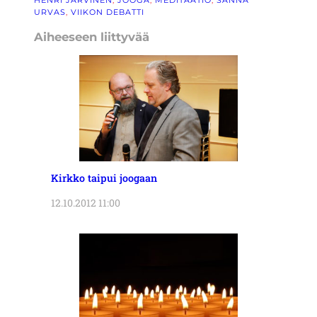
HENRI JÄRVINEN
, 
JOOGA
, 
MEDITAATIO
, 
SANNA
URVAS
, 
VIIKON DEBATTI
Aiheeseen liittyvää
Kirkko taipui joogaan
12.10.2012 11:00