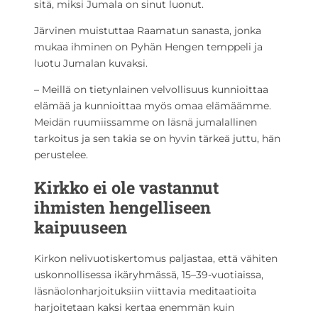
sitä, miksi Jumala on sinut luonut.
Järvinen muistuttaa Raamatun sanasta, jonka
mukaa ihminen on Pyhän Hengen temppeli ja
luotu Jumalan kuvaksi.
– Meillä on tietynlainen velvollisuus kunnioittaa
elämää ja kunnioittaa myös omaa elämäämme.
Meidän ruumiissamme on läsnä jumalallinen
tarkoitus ja sen takia se on hyvin tärkeä juttu, hän
perustelee.
Kirkko ei ole vastannut
ihmisten hengelliseen
kaipuuseen
Kirkon nelivuotiskertomus paljastaa, että vähiten
uskonnollisessa ikäryhmässä, 15–39-vuotiaissa,
läsnäolonharjoituksiin viittavia meditaatioita
harjoitetaan kaksi kertaa enemmän kuin