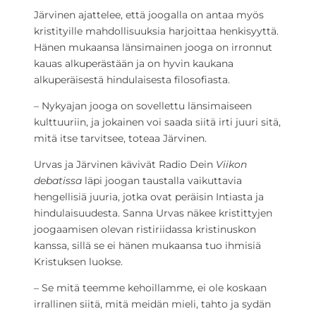
Järvinen ajattelee, että joogalla on antaa myös
kristityille mahdollisuuksia harjoittaa henkisyyttä.
Hänen mukaansa länsimainen jooga on irronnut
kauas alkuperästään ja on hyvin kaukana
alkuperäisestä hindulaisesta filosofiasta.
– Nykyajan jooga on sovellettu länsimaiseen
kulttuuriin, ja jokainen voi saada siitä irti juuri sitä,
mitä itse tarvitsee, toteaa Järvinen.
Urvas ja Järvinen kävivät Radio Dein
Viikon
debatissa
läpi joogan taustalla vaikuttavia
hengellisiä juuria, jotka ovat peräisin Intiasta ja
hindulaisuudesta. Sanna Urvas näkee kristittyjen
joogaamisen olevan ristiriidassa kristinuskon
kanssa, sillä se ei hänen mukaansa tuo ihmisiä
Kristuksen luokse.
– Se mitä teemme kehoillamme, ei ole koskaan
irrallinen siitä, mitä meidän mieli, tahto ja sydän