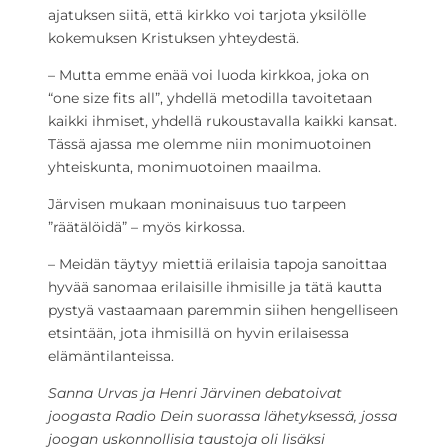
ajatuksen siitä, että kirkko voi tarjota yksilölle
kokemuksen Kristuksen yhteydestä.
– Mutta emme enää voi luoda kirkkoa, joka on
“one size fits all”, yhdellä metodilla tavoitetaan
kaikki ihmiset, yhdellä rukoustavalla kaikki kansat.
Tässä ajassa me olemme niin monimuotoinen
yhteiskunta, monimuotoinen maailma.
Järvisen mukaan moninaisuus tuo tarpeen
”räätälöidä” – myös kirkossa.
– Meidän täytyy miettiä erilaisia tapoja sanoittaa
hyvää sanomaa erilaisille ihmisille ja tätä kautta
pystyä vastaamaan paremmin siihen hengelliseen
etsintään, jota ihmisillä on hyvin erilaisessa
elämäntilanteissa.
Sanna Urvas ja Henri Järvinen debatoivat
joogasta Radio Dein suorassa lähetyksessä, jossa
joogan uskonnollisia taustoja oli lisäksi