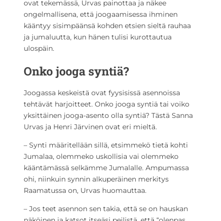
ovat tekemässä, Urvas painottaa ja näkee
ongelmallisena, että joogaamisessa ihminen
kääntyy sisimpäänsä kohden etsien sieltä rauhaa
ja jumaluutta, kun hänen tulisi kurottautua
ulospäin.
Onko jooga syntiä?
Joogassa keskeistä ovat fyysisissä asennoissa
tehtävät harjoitteet. Onko jooga syntiä tai voiko
yksittäinen jooga-asento olla syntiä? Tästä Sanna
Urvas ja Henri Järvinen ovat eri mieltä.
– Synti määritellään sillä, etsimmekö tietä kohti
Jumalaa, olemmeko uskollisia vai olemmeko
kääntämässä selkämme Jumalalle. Ampumassa
ohi, niinkuin synnin alkuperäinen merkitys
Raamatussa on, Urvas huomauttaa.
– Jos teet asennon sen takia, että se on hauskan
näköinen ja katsot itseäsi peilistä, että “olenpas