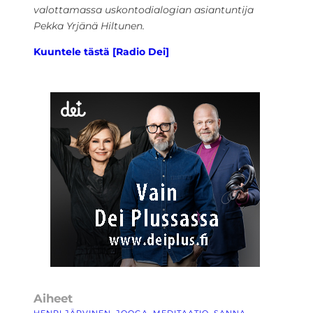
valottamassa uskontodialogian asiantuntija
Pekka Yrjänä Hiltunen.
Kuuntele tästä [Radio Dei]
Aiheet