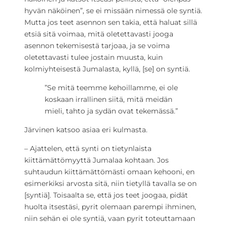
hyvän näköinen”, se ei missään nimessä ole syntiä.
Mutta jos teet asennon sen takia, että haluat sillä
etsiä sitä voimaa, mitä oletettavasti jooga
asennon tekemisestä tarjoaa, ja se voima
oletettavasti tulee jostain muusta, kuin
kolmiyhteisestä Jumalasta, kyllä, [se] on syntiä.
”Se mitä teemme kehoillamme, ei ole
koskaan irrallinen siitä, mitä meidän
mieli, tahto ja sydän ovat tekemässä.”
Järvinen katsoo asiaa eri kulmasta.
– Ajattelen, että synti on tietynlaista
kiittämättömyyttä Jumalaa kohtaan. Jos
suhtaudun kiittämättömästi omaan kehooni, en
esimerkiksi arvosta sitä, niin tietyllä tavalla se on
[syntiä]. Toisaalta se, että jos teet joogaa, pidät
huolta itsestäsi, pyrit olemaan parempi ihminen,
niin sehän ei ole syntiä, vaan pyrit toteuttamaan