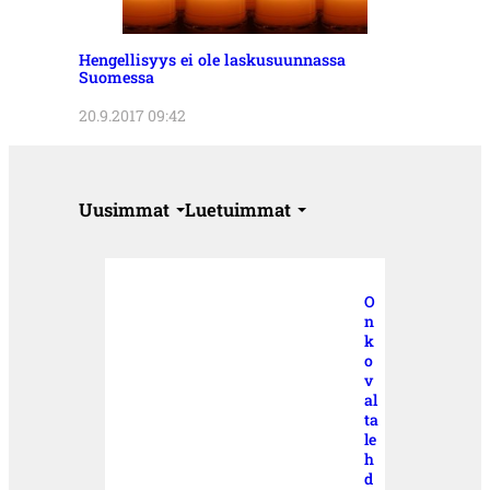
Hengellisyys ei ole laskusuunnassa
Suomessa
20.9.2017 09:42
Uusimmat
Luetuimmat
O
n
k
o
v
al
ta
le
h
d