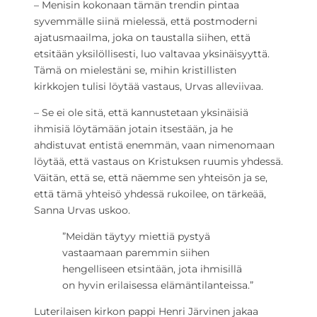
– Menisin kokonaan tämän trendin pintaa
syvemmälle siinä mielessä, että postmoderni
ajatusmaailma, joka on taustalla siihen, että
etsitään yksilöllisesti, luo valtavaa yksinäisyyttä.
Tämä on mielestäni se, mihin kristillisten
kirkkojen tulisi löytää vastaus, Urvas alleviivaa.
– Se ei ole sitä, että kannustetaan yksinäisiä
ihmisiä löytämään jotain itsestään, ja he
ahdistuvat entistä enemmän, vaan nimenomaan
löytää, että vastaus on Kristuksen ruumis yhdessä.
Väitän, että se, että näemme sen yhteisön ja se,
että tämä yhteisö yhdessä rukoilee, on tärkeää,
Sanna Urvas uskoo.
”Meidän täytyy miettiä pystyä
vastaamaan paremmin siihen
hengelliseen etsintään, jota ihmisillä
on hyvin erilaisessa elämäntilanteissa.”
Luterilaisen kirkon pappi Henri Järvinen jakaa