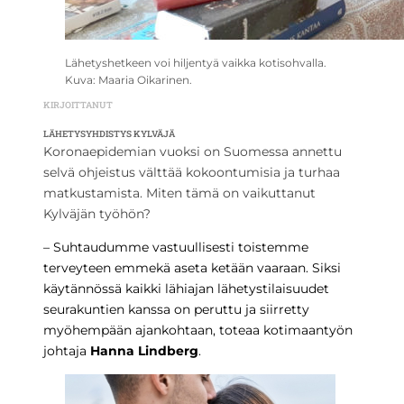
Lähetyshetkeen voi hiljentyä vaikka kotisohvalla.
Kuva: Maaria Oikarinen.
KIRJOITTANUT
LÄHETYSYHDISTYS KYLVÄJÄ
Koronaepidemian vuoksi on Suomessa annettu
selvä ohjeistus välttää kokoontumisia ja turhaa
matkustamista. Miten tämä on vaikuttanut
Kylväjän työhön?
– Suhtaudumme vastuullisesti toistemme
terveyteen emmekä aseta ketään vaaraan. Siksi
käytännössä kaikki lähiajan lähetystilaisuudet
seurakuntien kanssa on peruttu ja siirretty
myöhempään ajankohtaan, toteaa kotimaantyön
johtaja
Hanna Lindberg
.