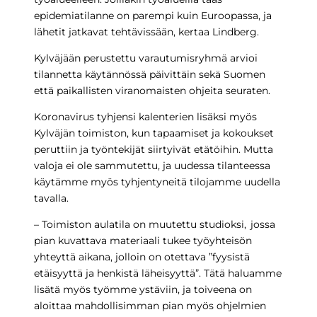
epidemiatilanne on parempi kuin Euroopassa, ja
lähetit jatkavat tehtävissään, kertaa Lindberg.
Kylväjään perustettu varautumisryhmä arvioi
tilannetta käytännössä päivittäin sekä Suomen
että paikallisten viranomaisten ohjeita seuraten.
Koronavirus tyhjensi kalenterien lisäksi myös
Kylväjän toimiston, kun tapaamiset ja kokoukset
peruttiin ja työntekijät siirtyivät etätöihin. Mutta
valoja ei ole sammutettu, ja uudessa tilanteessa
käytämme myös tyhjentyneitä tilojamme uudella
tavalla.
– Toimiston aulatila on muutettu studioksi, jossa
pian kuvattava materiaali tukee työyhteisön
yhteyttä aikana, jolloin on otettava ”fyysistä
etäisyyttä ja henkistä läheisyyttä”. Tätä haluamme
lisätä myös työmme ystäviin, ja toiveena on
aloittaa mahdollisimman pian myös ohjelmien