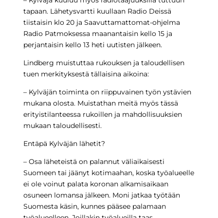
– Kylväjä kuuluu myös radiotaajuuksilla tuttuun
tapaan. Lähetysvartti kuullaan Radio Deissä
tiistaisin klo 20 ja Saavuttamattomat-ohjelma
Radio Patmoksessa maanantaisin kello 15 ja
perjantaisin kello 13 heti uutisten jälkeen.
Lindberg muistuttaa rukouksen ja taloudellisen
tuen merkityksestä tällaisina aikoina:
– Kylväjän toiminta on riippuvainen työn ystävien
mukana olosta. Muistathan meitä myös tässä
erityistilanteessa
rukoillen ja mahdollisuuksien
mukaan taloudellisesti
.
Entäpä Kylväjän lähetit?
– Osa läheteistä on palannut väliaikaisesti
Suomeen tai jäänyt kotimaahan, koska työalueelle
ei ole voinut palata koronan alkamisaikaan
osuneen lomansa jälkeen. Moni jatkaa työtään
Suomesta käsin, kunnes pääsee palamaan
työalueelleen. Joillakin työalueilla taas