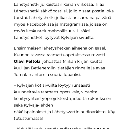
Lähetyshetki julkaistaan kerran viikossa.
Tilaa
Lähetyshetki sähköpostiisi, jolloin saat postia joka
torstai. Lähetyshetki julkaistaan samana päivänä
myös Facebookissa ja Instagramissa, joissa on
myös keskustelumahdollisuus. Lisäksi
Lähetyshetket löytyvät
Kylväjän sivuilta
.
Ensimmäisen lähetyshetken
aiheena on Israel.
Kuunneltavassa raamattuopetuksessa rovasti
Olavi Peltola
johdattaa Miikan kirjan kautta
kuulijan Betlehemiin, tietäjien rinnalle ja avaa
Jumalan antamia suuria lupauksia.
– Kylväjän kotisivuilta löytyy runsaasti
kuunneltavia raamattuopetuksia
,
videoita
kehitysyhteistyöprojekteista
,
ideoita rukoukseen
sekä
Kylväjä-lehden
näköispainokset
ja
Lähetysvartin audioarkisto
. Käy
tutustumassa!