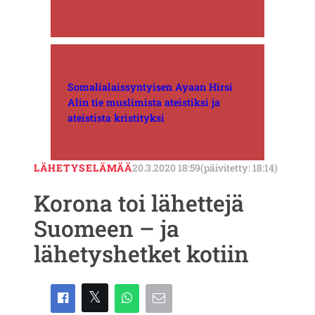
Somalialaissyntyisen Ayaan Hirsi
Alin tie muslimista ateistiksi ja
ateistista kristityksi
LÄHETYSELÄMÄÄ
20.3.2020 18:59
(päivitetty: 18:14)
Korona toi lähettejä
Suomeen – ja
lähetyshetket kotiin