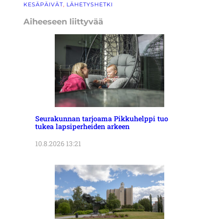
KESÄPÄIVÄT
, 
LÄHETYSHETKI
Aiheeseen liittyvää
Seurakunnan tarjoama Pikkuhelppi tuo
tukea lapsiperheiden arkeen
10.8.2026 13:21