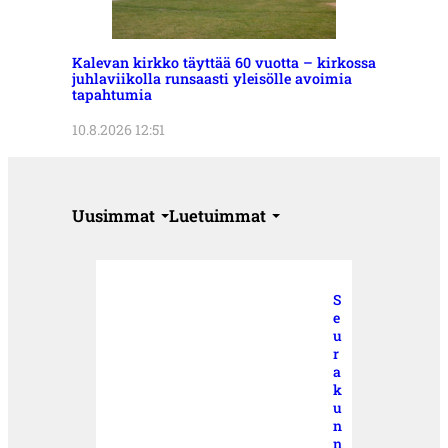
Kalevan kirkko täyttää 60 vuotta – kirkossa
juhlaviikolla runsaasti yleisölle avoimia
tapahtumia
10.8.2026 12:51
Uusimmat
Luetuimmat
S
e
u
r
a
k
u
n
n