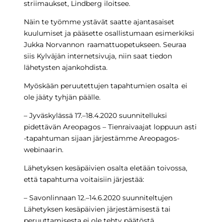
striimaukset, Lindberg iloitsee.
Näin te työmme ystävät saatte ajantasaiset
kuulumiset ja pääsette osallistumaan esimerkiksi
Jukka Norvannon raamattuopetukseen. Seuraa
siis Kylväjän internetsivuja, niin saat tiedon
lähetysten ajankohdista.
Myöskään peruutettujen tapahtumien osalta ei
ole jääty tyhjän päälle.
– Jyväskylässä 17.–18.4.2020 suunnitelluksi
pidettävän Areopagos – Tienraivaajat loppuun asti
-tapahtuman sijaan järjestämme Areopagos-
webinaarin.
Lähetyksen kesäpäivien osalta eletään toivossa,
että tapahtuma voitaisiin järjestää:
– Savonlinnaan 12.–14.6.2020 suunniteltujen
Lähetyksen kesäpäivien järjestämisestä tai
peruuttamisesta ei ole tehty päätöstä.