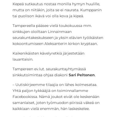
Kepeä sutkautus nostaa monilla hymyn huulille,
mutta on niitäkin, joita se ei naurata. Kumppanin
tai puolison ikävä voi olla kova ja kipeä.
Tampereella pääsee vielä toukokuussa mm.
sinkkujen oloiltaan Linnainmaan
seurakuntakeskukseen ja yksin elävien työikäisten
kokoontumiseen Aleksanterin kirkon kryptaan.
Kaikenikäisten kävelyretkiä järjestetään
lauantaisin.
Tampereen ev.lut. seurakuntayhtymässä
sinkkutoimintaa ohjaa diakoni
Sari Peltonen
.
– Uutiskirjeemme tilaajia on lähes kolmesataa.
Yhtä paljon tykkääjiä on toiminnallamme
Facebookissa. Nämä joukot eivät ole keskenään
samanlaiset, joten työmuodon piirissä väkeä on
kaikkiaan vielä enemmän, hän laskeskelee.