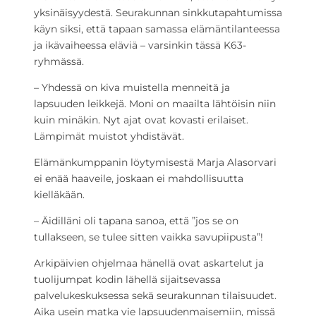
yksinäisyydestä. Seurakunnan sinkkutapahtumissa
käyn siksi, että tapaan samassa elämäntilanteessa
ja ikävaiheessa eläviä – varsinkin tässä K63-
ryhmässä.
– Yhdessä on kiva muistella menneitä ja
lapsuuden leikkejä. Moni on maailta lähtöisin niin
kuin minäkin. Nyt ajat ovat kovasti erilaiset.
Lämpimät muistot yhdistävät.
Elämänkumppanin löytymisestä Marja Alasorvari
ei enää haaveile, joskaan ei mahdollisuutta
kielläkään.
– Äidilläni oli tapana sanoa, että ”jos se on
tullakseen, se tulee sitten vaikka savupiipusta”!
Arkipäivien ohjelmaa hänellä ovat askartelut ja
tuolijumpat kodin lähellä sijaitsevassa
palvelukeskuksessa sekä seurakunnan tilaisuudet.
Aika usein matka vie lapsuudenmaisemiin, missä