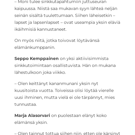
– Moni tulee sinkkutapahtumiin juttuseuran
kaipuussa. Niistä saa mukavan syyn lähteä neljän
seinän sisältä tuulettumaan. Siihen läheisetkin –
lapset ja lapsenlapset – ovat useampia yksin eläviä
ikäihmisiä kannustaneet.
On myös niitä, jotka toivovat löytävänsä
elämänkumppanin.
Seppo Kemppainen
on yksi aktiivisimmista
sinkkutoimintaan osallistuvista. Hän on mukana
lähestulkoon joka viikko.
– Olen keittänyt kananmunani yksin nyt
kuusitoista vuotta. Toiveissa olisi löytää vierelle
uusi ihminen, mutta vielä ei ole tärpännyt, mies
tunnustaa.
Marja Alasorvari
on puolestaan elänyt koko
elämänsä yksin.
– Olen tainnut tottua siihen niin, etten ole kärsinyt