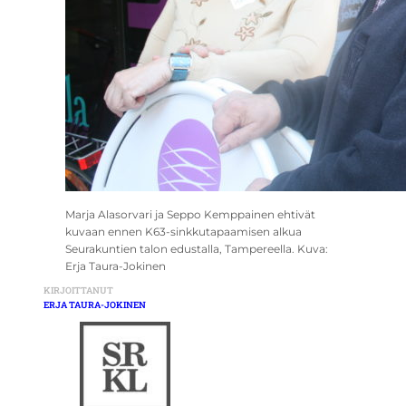
Marja Alasorvari ja Seppo Kemppainen ehtivät
kuvaan ennen K63-sinkkutapaamisen alkua
Seurakuntien talon edustalla, Tampereella. Kuva:
Erja Taura-Jokinen
KIRJOITTANUT
ERJA TAURA-JOKINEN