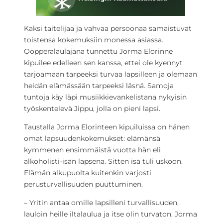
Kaksi taitelijaa ja vahvaa persoonaa samaistuvat
toistensa kokemuksiin monessa asiassa.
Oopperalaulajana tunnettu Jorma Elorinne
kipuilee edelleen sen kanssa, ettei ole kyennyt
tarjoamaan tarpeeksi turvaa lapsilleen ja olemaan
heidän elämässään tarpeeksi läsnä. Samoja
tuntoja käy läpi musiikkievankelistana nykyisin
työskentelevä Jippu, jolla on pieni lapsi.
Taustalla Jorma Elorinteen kipuiluissa on hänen
omat lapsuudenkokemukset: elämänsä
kymmenen ensimmäistä vuotta hän eli
alkoholisti-isän lapsena. Sitten isä tuli uskoon.
Elämän alkupuolta kuitenkin varjosti
perusturvallisuuden puuttuminen.
– Yritin antaa omille lapsilleni turvallisuuden,
lauloin heille iltalaulua ja itse olin turvaton, Jorma