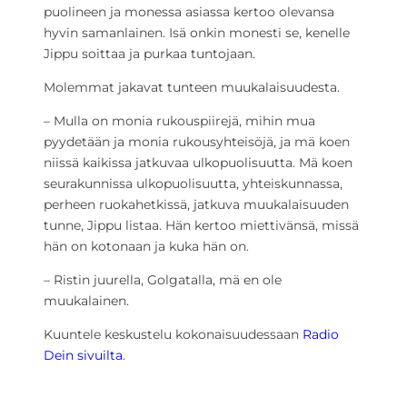
puolineen ja monessa asiassa kertoo olevansa
hyvin samanlainen. Isä onkin monesti se, kenelle
Jippu soittaa ja purkaa tuntojaan.
Molemmat jakavat tunteen muukalaisuudesta.
– Mulla on monia rukouspiirejä, mihin mua
pyydetään ja monia rukousyhteisöjä, ja mä koen
niissä kaikissa jatkuvaa ulkopuolisuutta. Mä koen
seurakunnissa ulkopuolisuutta, yhteiskunnassa,
perheen ruokahetkissä, jatkuva muukalaisuuden
tunne, Jippu listaa. Hän kertoo miettivänsä, missä
hän on kotonaan ja kuka hän on.
– Ristin juurella, Golgatalla, mä en ole
muukalainen.
Kuuntele keskustelu kokonaisuudessaan
Radio
Dein sivuilta
.