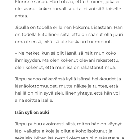
Elorinne sanoo. Hän toteaa, että ihminen, joka ei
ole saanut kokea turvallisuutta, ei voi sitä toiselle
antaa.
Jipulla on todella erilainen kokemus isästään. Hän
on todella kiitollinen siitä, että on saanut olla juuri
oma itsensä, eikä isä ole koskaan tuominnut.
– Ne hetket, kun sä olit läsnä, sä näit mun koko
ihmisyyden. Mä olen kokenut olevani rakastettu,
olen kokenut, että mun isä on rakastanut mua.
Jippu sanoo näkevänsä kyllä isänsä heikkoudet ja
läsnäolottomuudet, mutta näkee ja tuntee, että
heillä on niin syvä sielullinen yhteys, että hän voi
aina soittaa isälle.
Isän syli on auki
Jippu puhuu avoimesti siitä, miten hän on käynyt
läpi vaikeita aikoja ja ollut alkoholisoitunut ja
sekaisin. Miten isä pystyi olemaan niin rakastava ja