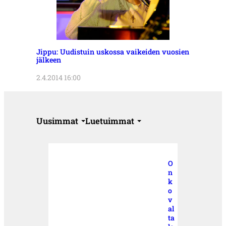
Jippu: Uudistuin uskossa vaikeiden vuosien
jälkeen
2.4.2014 16:00
Uusimmat
Luetuimmat
O
n
k
o
v
al
ta