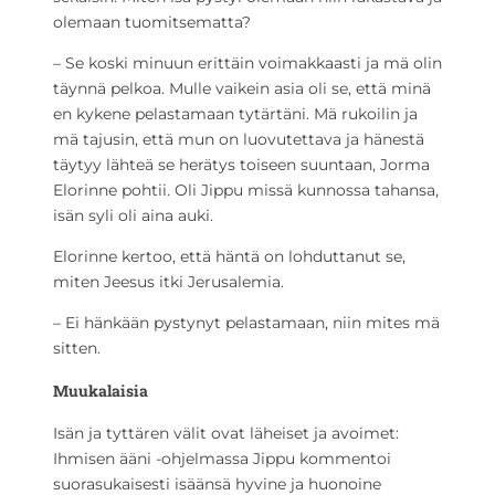
olemaan tuomitsematta?
– Se koski minuun erittäin voimakkaasti ja mä olin
täynnä pelkoa. Mulle vaikein asia oli se, että minä
en kykene pelastamaan tytärtäni. Mä rukoilin ja
mä tajusin, että mun on luovutettava ja hänestä
täytyy lähteä se herätys toiseen suuntaan, Jorma
Elorinne pohtii. Oli Jippu missä kunnossa tahansa,
isän syli oli aina auki.
Elorinne kertoo, että häntä on lohduttanut se,
miten Jeesus itki Jerusalemia.
– Ei hänkään pystynyt pelastamaan, niin mites mä
sitten.
Muukalaisia
Isän ja tyttären välit ovat läheiset ja avoimet:
Ihmisen ääni -ohjelmassa Jippu kommentoi
suorasukaisesti isäänsä hyvine ja huonoine