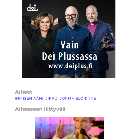
Aiheet
IHMISEN ÄÄNI
, 
JIPPU
, 
JORMA ELORINNE
Aiheeseen liittyvää