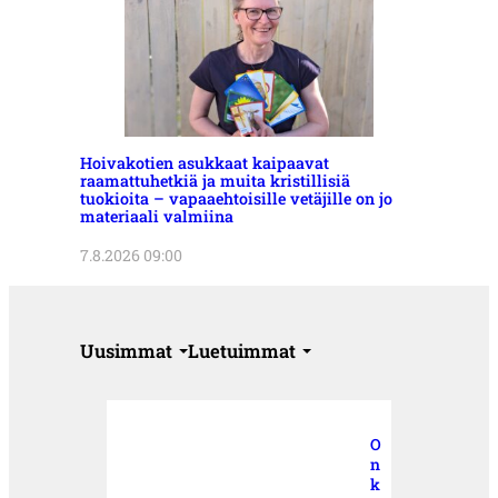
Hoivakotien asukkaat kaipaavat
raamattuhetkiä ja muita kristillisiä
tuokioita – vapaaehtoisille vetäjille on jo
materiaali valmiina
7.8.2026 09:00
Uusimmat
Luetuimmat
O
n
k