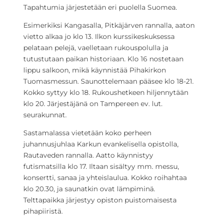
Tapahtumia järjestetään eri puolella Suomea.
Esimerkiksi Kangasalla, Pitkäjärven rannalla, aaton
vietto alkaa jo klo 13. Ilkon kurssikeskuksessa
pelataan pelejä, vaelletaan rukouspolulla ja
tutustutaan paikan historiaan. Klo 16 nostetaan
lippu salkoon, mikä käynnistää Pihakirkon
Tuomasmessun. Saunottelemaan pääsee klo 18-21.
Kokko syttyy klo 18. Rukoushetkeen hiljennytään
klo 20. Järjestäjänä on Tampereen ev. lut.
seurakunnat.
Sastamalassa vietetään koko perheen
juhannusjuhlaa Karkun evankelisella opistolla,
Rautaveden rannalla. Aatto käynnistyy
futismatsilla klo 17. Iltaan sisältyy mm. messu,
konsertti, sanaa ja yhteislaulua. Kokko roihahtaa
klo 20.30, ja saunatkin ovat lämpiminä.
Telttapaikka järjestyy opiston puistomaisesta
pihapiiristä.