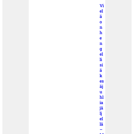
Vi
el
ä
o
n
h
e
n
g
el
li
si
ä
k
es
äj
u
hl
ia
jä
lj
el
lä
–