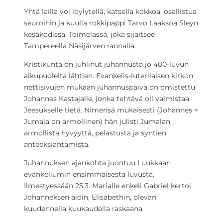
Yhtä lailla voi löylytellä, katsella kokkoa, osallistua
seuroihin ja kuulla rokkipappi Tarvo Laaksoa Sleyn
kesäkodissa, Toimelassa, joka sijaitsee
Tampereella Näsijärven rannalla.
Kristikunta on juhlinut juhannusta jo 400-luvun
alkupuolelta lähtien. Evankelis-luterilaisen kirkon
nettisivujen mukaan juhannuspäivä on omistettu
Johannes Kastajalle, jonka tehtävä oli valmistaa
Jeesukselle tietä. Nimensä mukaisesti (Johannes =
Jumala on armollinen) hän julisti Jumalan
armollista hyvyyttä, pelastusta ja syntien
anteeksiantamista.
Juhannuksen ajankohta juontuu Luukkaan
evankeliumin ensimmäisestä luvusta.
Ilmestyessään 25.3. Marialle enkeli Gabriel kertoi
Johanneksen äidin, Elisabethin, olevan
kuudennella kuukaudella raskaana.