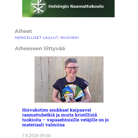
Aiheet
HENGELLISET LAULUT
, 
MUSIIKKI
Aiheeseen liittyvää
Hoivakotien asukkaat kaipaavat
raamattuhetkiä ja muita kristillisiä
tuokioita – vapaaehtoisille vetäjille on jo
materiaali valmiina
7.8.2026 09:00