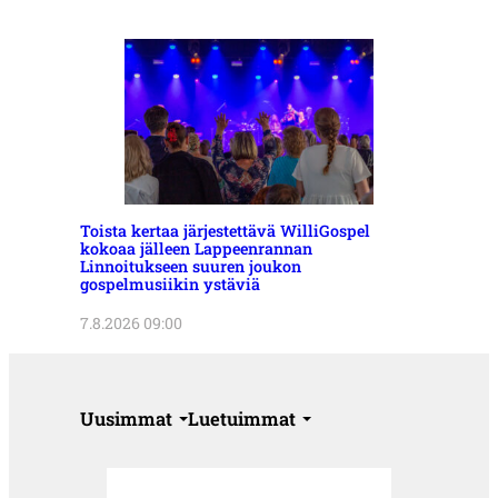
Toista kertaa järjestettävä WilliGospel
kokoaa jälleen Lappeenrannan
Linnoitukseen suuren joukon
gospelmusiikin ystäviä
7.8.2026 09:00
Uusimmat
Luetuimmat