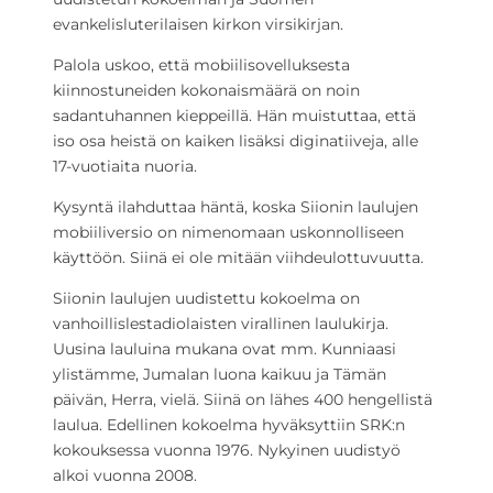
evankelisluterilaisen kirkon virsikirjan.
Palola uskoo, että mobiilisovelluksesta
kiinnostuneiden kokonaismäärä on noin
sadantuhannen kieppeillä. Hän muistuttaa, että
iso osa heistä on kaiken lisäksi diginatiiveja, alle
17-vuotiaita nuoria.
Kysyntä ilahduttaa häntä, koska Siionin laulujen
mobiiliversio on nimenomaan uskonnolliseen
käyttöön. Siinä ei ole mitään viihdeulottuvuutta.
Siionin laulujen uudistettu kokoelma on
vanhoillislestadiolaisten virallinen laulukirja.
Uusina lauluina mukana ovat mm. Kunniaasi
ylistämme, Jumalan luona kaikuu ja Tämän
päivän, Herra, vielä. Siinä on lähes 400 hengellistä
laulua. Edellinen kokoelma hyväksyttiin SRK:n
kokouksessa vuonna 1976. Nykyinen uudistyö
alkoi vuonna 2008.