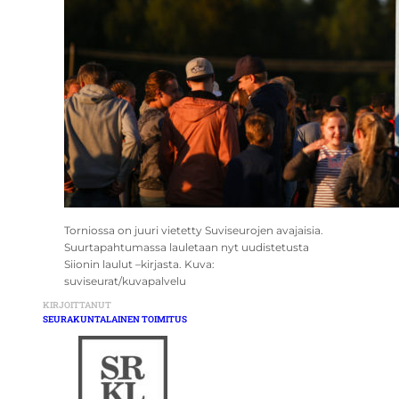
Torniossa on juuri vietetty Suviseurojen avajaisia.
Suurtapahtumassa lauletaan nyt uudistetusta
Siionin laulut –kirjasta. Kuva:
suviseurat/kuvapalvelu
KIRJOITTANUT
SEURAKUNTALAINEN TOIMITUS