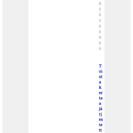
8.
2
0
2
6
0
9:
0
0
T
oi
st
a
k
er
ta
a
jä
rj
es
te
tt