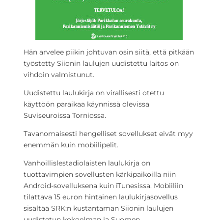
Hän arvelee piikin johtuvan osin siitä, että pitkään
työstetty Siionin laulujen uudistettu laitos on
vihdoin valmistunut.
Uudistettu laulukirja on virallisesti otettu
käyttöön paraikaa käynnissä olevissa
Suviseuroissa Torniossa.
Tavanomaisesti hengelliset sovellukset eivät myy
enemmän kuin mobiilipelit.
Vanhoillislestadiolaisten laulukirja on
tuottavimpien sovellusten kärkipaikoilla niin
Android-sovelluksena kuin iTunesissa. Mobiiliin
tilattava 15 euron hintainen laulukirjasovellus
sisältää SRK:n kustantaman Siionin laulujen
uudistetun kokoelman ja Suomen