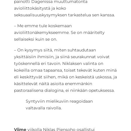
painotti Dagenissa muuttumatonta
avioliittokäsitystä ja koko
seksuaalisuuskysymyksen tarkastelua sen kanssa.
– Me emme tule koskemaan
avioliittonäkemykseemme. Se on määritelty
sellaiseksi kuin se on.
– On kysymys siitä, miten suhtaudutaan
yksittäisiin ihmisiin, ja siinä seurakunnat voivat
työskennellä eri tavoin. Niklaksen valinta on
kokeilla omaa tapaansa, toiset tekevät kuten minä
eli keskittyvät siihen, mikä on keskeistä uskossa, ja
käsittelevät näitä asioita enemmänkin
pastoraalisena dialogina, ei niinkään opetuksessa.
Syntyviin mielikuviin reagoidaan
valtavalla raivolla.
Viime
viikolla Niklas Piensoho osallistui