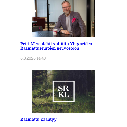
Petri Merenlahti valittiin Yhtyneiden
Raamattuseurojen neuvostoon
6.8.2026 14:43
Raamattu kääntyy