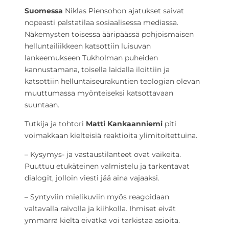
Suomessa
Niklas Piensohon ajatukset saivat
nopeasti palstatilaa sosiaalisessa mediassa.
Näkemysten toisessa ääripäässä pohjoismaisen
helluntailiikkeen katsottiin luisuvan
lankeemukseen Tukholman puheiden
kannustamana, toisella laidalla iloittiin ja
katsottiin helluntaiseurakuntien teologian olevan
muuttumassa myönteiseksi katsottavaan
suuntaan.
Tutkija ja tohtori
Matti Kankaanniemi
piti
voimakkaan kielteisiä reaktioita ylimitoitettuina.
– Kysymys- ja vastaustilanteet ovat vaikeita.
Puuttuu etukäteinen valmistelu ja tarkentavat
dialogit, jolloin viesti jää aina vajaaksi.
– Syntyviin mielikuviin myös reagoidaan
valtavalla raivolla ja kiihkolla. Ihmiset eivät
ymmärrä kieltä eivätkä voi tarkistaa asioita.