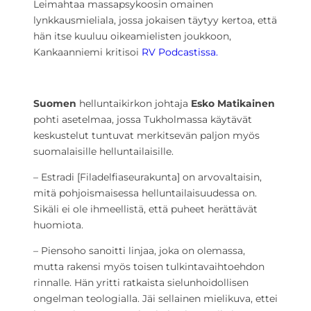
Leimahtaa massapsykoosin omainen
lynkkausmieliala, jossa jokaisen täytyy kertoa, että
hän itse kuuluu oikeamielisten joukkoon,
Kankaanniemi kritisoi
RV Podcastissa.
Suomen
helluntaikirkon johtaja
Esko Matikainen
pohti asetelmaa, jossa Tukholmassa käytävät
keskustelut tuntuvat merkitsevän paljon myös
suomalaisille helluntailaisille.
– Estradi [Filadelfiaseurakunta] on arvovaltaisin,
mitä pohjoismaisessa helluntailaisuudessa on.
Sikäli ei ole ihmeellistä, että puheet herättävät
huomiota.
– Piensoho sanoitti linjaa, joka on olemassa,
mutta rakensi myös toisen tulkintavaihtoehdon
rinnalle. Hän yritti ratkaista sielunhoidollisen
ongelman teologialla. Jäi sellainen mielikuva, ettei