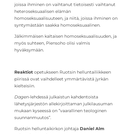
joissa ihminen on vaihtanut tietoisesti vaihtanut
heteroseksuaalisen elämän
homoseksuaalisuuteen, ja niitä, joissa ihminen on
syntymästään saakka homoseksuaalinen.
Jälkimmäisen kaltaisen homoseksuaalisuuden, ja
myös suhteen, Piensoho olisi valmis
hyväksymään.
Reaktiot
opetukseen Ruotsin helluntailiikkeen
piirissä ovat vaihdelleet ymmärtävistä jyrkän
kielteisiin.
Dagen
-lehdessä julkaistun kahdentoista
lähetysjärjestön allekirjoittaman julkilausuman
mukaan kyseessä on ”vaarallinen teologinen
suunnanmuutos”.
Ruotsin helluntaikirkon johtaja
Daniel Alm