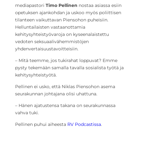
mediapastori
Timo Pellinen
nostaa asiassa esiin
opetuksen ajankohdan ja uskoo myös poliittisen
tilanteen vaikuttavan Piensohon puheisiin.
Helluntailaisten vastaanottamia
kehitysyhteistyövaroja on kyseenalaistettu
vedoten seksuaalivähemmistöjen
yhdenvertaisuustavoitteisiin.
– Mitä teemme, jos tukirahat loppuvat? Emme
pysty tekemään samalla tavalla sosialista työtä ja
kehitysyhteistyötä.
Pellinen ei usko, että Niklas Piensohon asema
seurakunnan johtajana olisi uhattuna.
– Hänen ajatustensa takana on seurakunnassa
vahva tuki.
Pellinen puhui aiheesta
RV Podcastissa
.