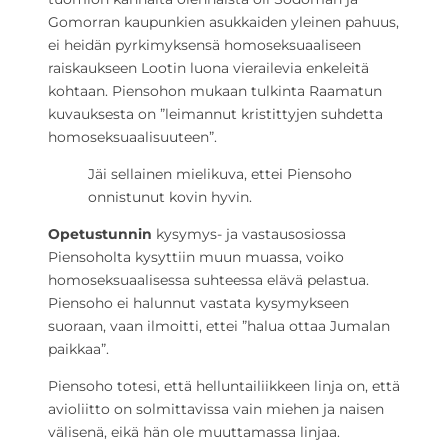
Gomorran kaupunkien asukkaiden yleinen pahuus,
ei heidän pyrkimyksensä homoseksuaaliseen
raiskaukseen Lootin luona vierailevia enkeleitä
kohtaan. Piensohon mukaan tulkinta Raamatun
kuvauksesta on ”leimannut kristittyjen suhdetta
homoseksuaalisuuteen”.
Jäi sellainen mielikuva, ettei Piensoho
onnistunut kovin hyvin.
Opetustunnin
kysymys- ja vastausosiossa
Piensoholta kysyttiin muun muassa, voiko
homoseksuaalisessa suhteessa elävä pelastua.
Piensoho ei halunnut vastata kysymykseen
suoraan, vaan ilmoitti, ettei ”halua ottaa Jumalan
paikkaa”.
Piensoho totesi, että helluntailiikkeen linja on, että
avioliitto on solmittavissa vain miehen ja naisen
välisenä, eikä hän ole muuttamassa linjaa.