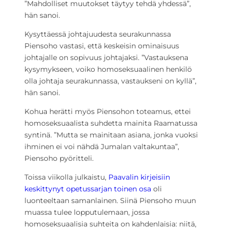
”Mahdolliset muutokset täytyy tehdä yhdessä”,
hän sanoi.
Kysyttäessä johtajuudesta seurakunnassa
Piensoho vastasi, että keskeisin ominaisuus
johtajalle on sopivuus johtajaksi. ”Vastauksena
kysymykseen, voiko homoseksuaalinen henkilö
olla johtaja seurakunnassa, vastaukseni on kyllä”,
hän sanoi.
Kohua herätti myös Piensohon toteamus, ettei
homoseksuaalista suhdetta mainita Raamatussa
syntinä. ”Mutta se mainitaan asiana, jonka vuoksi
ihminen ei voi nähdä Jumalan valtakuntaa”,
Piensoho pyöritteli.
Toissa viikolla julkaistu,
Paavalin kirjeisiin
keskittynyt opetussarjan toinen osa
oli
luonteeltaan samanlainen. Siinä Piensoho muun
muassa tulee lopputulemaan, jossa
homoseksuaalisia suhteita on kahdenlaisia: niitä,