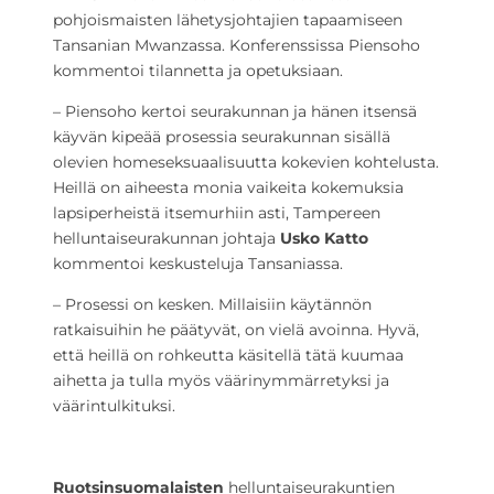
pohjoismaisten lähetysjohtajien tapaamiseen
Tansanian Mwanzassa. Konferenssissa Piensoho
kommentoi tilannetta ja opetuksiaan.
– Piensoho kertoi seurakunnan ja hänen itsensä
käyvän kipeää prosessia seurakunnan sisällä
olevien homeseksuaalisuutta kokevien kohtelusta.
Heillä on aiheesta monia vaikeita kokemuksia
lapsiperheistä itsemurhiin asti, Tampereen
helluntaiseurakunnan johtaja
Usko Katto
kommentoi keskusteluja Tansaniassa.
– Prosessi on kesken. Millaisiin käytännön
ratkaisuihin he päätyvät, on vielä avoinna. Hyvä,
että heillä on rohkeutta käsitellä tätä kuumaa
aihetta ja tulla myös väärinymmärretyksi ja
väärintulkituksi.
Ruotsinsuomalaisten
helluntaiseurakuntien