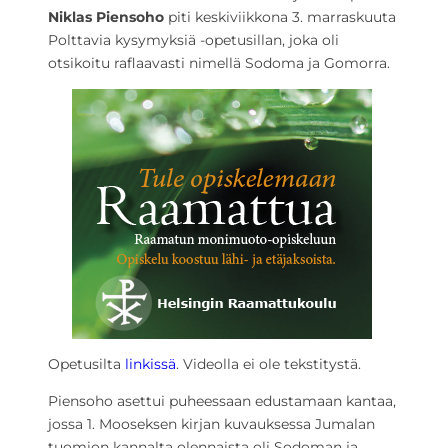
Niklas Piensoho
piti keskiviikkona 3. marraskuuta
Polttavia kysymyksiä -opetusillan, joka oli
otsikoitu raflaavasti nimellä Sodoma ja Gomorra.
Opetusilta
linkissä
. Videolla ei ole tekstitystä.
Piensoho asettui puheessaan edustamaan kantaa,
jossa 1. Mooseksen kirjan kuvauksessa Jumalan
tuomion kannalta olennaista oli Sodoman ja