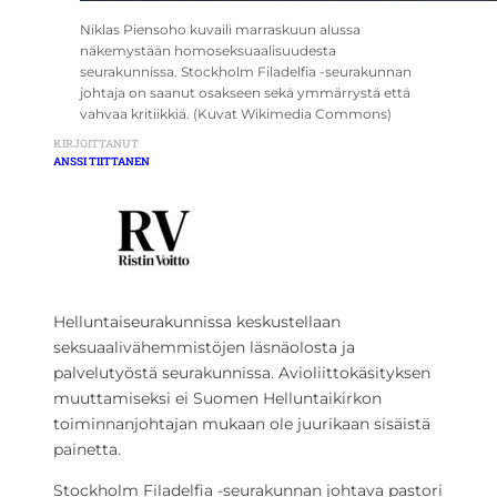
Niklas Piensoho kuvaili marraskuun alussa
näkemystään homoseksuaalisuudesta
seurakunnissa. Stockholm Filadelfia -seurakunnan
johtaja on saanut osakseen sekä ymmärrystä että
vahvaa kritiikkiä. (Kuvat Wikimedia Commons)
KIRJOITTANUT
ANSSI TIITTANEN
Helluntaiseurakunnissa keskustellaan
seksuaalivähemmistöjen läsnäolosta ja
palvelutyöstä seurakunnissa. Avioliittokäsityksen
muuttamiseksi ei Suomen Helluntaikirkon
toiminnanjohtajan mukaan ole juurikaan sisäistä
painetta.
Stockholm Filadelfia -seurakunnan johtava pastori