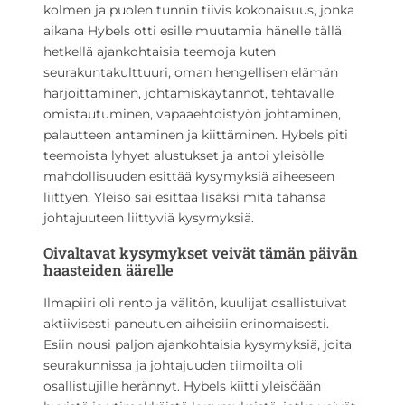
kolmen ja puolen tunnin tiivis kokonaisuus, jonka
aikana Hybels otti esille muutamia hänelle tällä
hetkellä ajankohtaisia teemoja kuten
seurakuntakulttuuri, oman hengellisen elämän
harjoittaminen, johtamiskäytännöt, tehtävälle
omistautuminen, vapaaehtoistyön johtaminen,
palautteen antaminen ja kiittäminen. Hybels piti
teemoista lyhyet alustukset ja antoi yleisölle
mahdollisuuden esittää kysymyksiä aiheeseen
liittyen. Yleisö sai esittää lisäksi mitä tahansa
johtajuuteen liittyviä kysymyksiä.
Oivaltavat kysymykset veivät tämän päivän
haasteiden äärelle
Ilmapiiri oli rento ja välitön, kuulijat osallistuivat
aktiivisesti paneutuen aiheisiin erinomaisesti.
Esiin nousi paljon ajankohtaisia kysymyksiä, joita
seurakunnissa ja johtajuuden tiimoilta oli
osallistujille herännyt. Hybels kiitti yleisöään