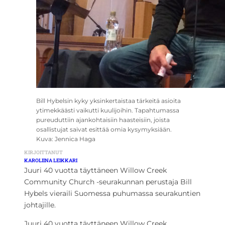
Bill Hybelsin kyky yksinkertaistaa tärkeitä asioita
ytimekkäästi vaikutti kuulijoihin. Tapahtumassa
pureuduttiin ajankohtaisiin haasteisiin, joista
osallistujat saivat esittää omia kysymyksiään.
Kuva: Jennica Haga
KIRJOITTANUT
KAROLIINA LEIKKARI
Juuri 40 vuotta täyttäneen Willow Creek
Community Church -seurakunnan perustaja Bill
Hybels vieraili Suomessa puhumassa seurakuntien
johtajille.
Juuri 40 vuotta täyttäneen Willow Creek