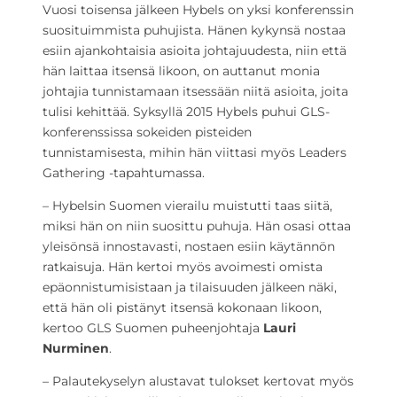
Vuosi toisensa jälkeen Hybels on yksi konferenssin
suosituimmista puhujista. Hänen kykynsä nostaa
esiin ajankohtaisia asioita johtajuudesta, niin että
hän laittaa itsensä likoon, on auttanut monia
johtajia tunnistamaan itsessään niitä asioita, joita
tulisi kehittää. Syksyllä 2015 Hybels puhui GLS-
konferenssissa sokeiden pisteiden
tunnistamisesta, mihin hän viittasi myös Leaders
Gathering -tapahtumassa.
– Hybelsin Suomen vierailu muistutti taas siitä,
miksi hän on niin suosittu puhuja. Hän osasi ottaa
yleisönsä innostavasti, nostaen esiin käytännön
ratkaisuja. Hän kertoi myös avoimesti omista
epäonnistumisistaan ja tilaisuuden jälkeen näki,
että hän oli pistänyt itsensä kokonaan likoon,
kertoo GLS Suomen puheenjohtaja
Lauri
Nurminen
.
– Palautekyselyn alustavat tulokset kertovat myös