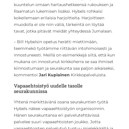
kuuntelun omaan hartaushetkeensä rukouksen ja
Raamatun lukemisen lisäksi. Hybels rohkaisi
kokeilemaan erilaisia harjoitteita. Harjoitteen
muodolla ei ole niin väliä, tärkeintä on löytää
tavat, jotka pitävät meidät yhteydessä Jumalaan.
– Bill Hybelsin opetus herätti miettimään,
teemmekö työtämme riittävän intohimoisesti ja
innostuneesti. Meillä on esimerkkejä siitä, että kun
mukana on innostunut kirkkoherra se saa ihmiset
kiinnostumaan ja seurakunta saa paljon aikaiseksi,
kommentoi
Jari Kupiainen
Kirkkopalveluista.
Vapaaehtoistyö uudelle tasolle
seurakunnissa
Yhtenä merkittävänä osana seurakuntien työtä
Hybels näkee vapaaehtoistyön organisoinnin.
Hänen seurakuntansa eri palvelutehtävissä
palvelee suuri vapaaehtoisten joukko. Jotta
vapaaehtoisten palvelutyö tuntuu mielekkäältä ja