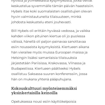
hyvistä ja ytimekkäistä kysymyksistä, jotka veivät
keskustelua syvemmälle tämän päivän haasteisiin.
Hybels itse koki suomalaisten osallistujien olevan
hyvin valmistautuneita tilaisuuteen, minkä
johdosta keskustelu eteni jouhevasti.
Bill Hybels oli erittäin hyvässä vedossa, ja vaikka
kahden viikon pituinen kiertue oli jo puolessa
välissä, hänellä oli paljon painavaa sanottavaa
esiin nousseista kysymyksistä. Kiertueen aikana
hän vierailee myös muissa Euroopan maissa ja
Helsingin lisäksi samanlaisia tilaisuuksia
järjestetään Pariisissa, Krakovassa, Vilnassa ja
Budapestissa. Kiertueen päätteeksi Hybels
osallistuu Saksassa suuren konferenssiin, jossa
hän on mukana yhtenä pääpuhujana.
Kokouskulttuuri myönteisemmäksi
yksinkertaisilla keinoilla
Opetuksessa nousi esiin käyttökelpoisia