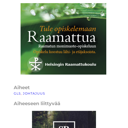
Aiheet
GLS
, 
JOHTAJUUS
Aiheeseen liittyvää