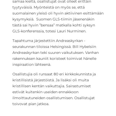
samaa kieltä, osallistujat ovat olleet erittäin
tyytyväisiä. Myönteistä on myös se, että
suomalainen yleisö oli hyvin aktiivinen esittämään
kysymyksiä. Suomen GLS-tiimin jäsenenäkin
tästä sai hyvin ”bensaa” matkalla kohti syksyn
GLS-konferenssia, totesi Lauri Nurminen.
Tapahtuma järjestettiin Andreaskyrkan -
seurakunnan tiloissa Helsingissä. Bill Hybelsiin
Andreaskyrkan teki suuren vaikutuksen. Vanhan
rakennuksen kauniit koristeet toimivat hänelle
inspiraation lähteenä.
Osallistujia oli runsaat 80 eri kirkkokunnista ja
kristillisistä järjestöistä. Ja lisäksi oli muita
kristillisen kentän vaikuttajia. Sairastumiset
estivät kuitenkin useiden ennakkoon
ilmoittautuneiden osallistumisen. Osallistujat
toivovat pian jatkoa.