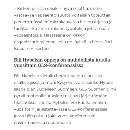
– Kirkon piirissä olisikin hyvä miettiä, miten
vastaavaa vapaaehtoisuutta voitaisiin toteuttaa
pienemmässäkin mittakaavassa kirkon arjessa ja
tarvitaanko aina mukaan työntekijä johtamaan
vapaaehtoisia. Haasteena on kirkon
organisaatiorakenne, joka on jäykkä ja hidas, Jari
Kupiainen kertoo.
Bill Hybelsin oppeja on mahdollista kuulla
vuosittain GLS-konferenssissa
Bill Hybelsin vierailu herätti paljon ajatuksia
osallistujissa ja moni kysyikin, voitaisiinko Hybels
saada pian uudelleen Suomeen. GLS Suomen tiimi
pyrkii mahdollisuuksien mukaan järjestämään
tilaisuuksia, mutta Hybelsia voi kuulla ainakin
vuosittain järjestettävässä GLS-konferenssissa,
jossa hän puhuu joka vuosi konferenssin
ensimmäisessä rupeamassa.