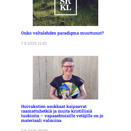
Onko valtalehden paradigma muuttunut?
7.8.2026 11:42
Hoivakotien asukkaat kaipaavat
raamattuhetkiä ja muita kristillisiä
tuokioita – vapaaehtoisille vetäjille on jo
materiaali valmiina
7.8.2026 09:00