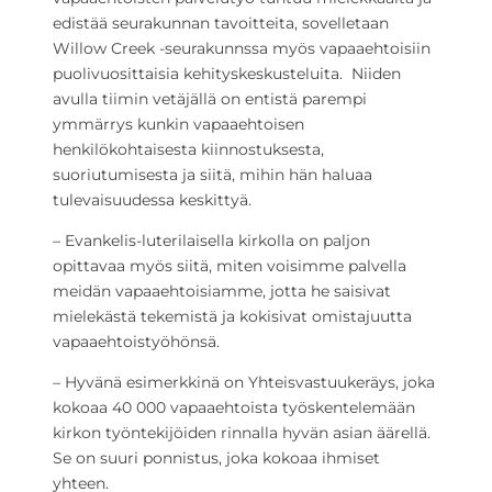
edistää seurakunnan tavoitteita, sovelletaan
Willow Creek -seurakunnssa myös vapaaehtoisiin
puolivuosittaisia kehityskeskusteluita. Niiden
avulla tiimin vetäjällä on entistä parempi
ymmärrys kunkin vapaaehtoisen
henkilökohtaisesta kiinnostuksesta,
suoriutumisesta ja siitä, mihin hän haluaa
tulevaisuudessa keskittyä.
– Evankelis-luterilaisella kirkolla on paljon
opittavaa myös siitä, miten voisimme palvella
meidän vapaaehtoisiamme, jotta he saisivat
mielekästä tekemistä ja kokisivat omistajuutta
vapaaehtoistyöhönsä.
– Hyvänä esimerkkinä on Yhteisvastuukeräys, joka
kokoaa 40 000 vapaaehtoista työskentelemään
kirkon työntekijöiden rinnalla hyvän asian äärellä.
Se on suuri ponnistus, joka kokoaa ihmiset
yhteen.