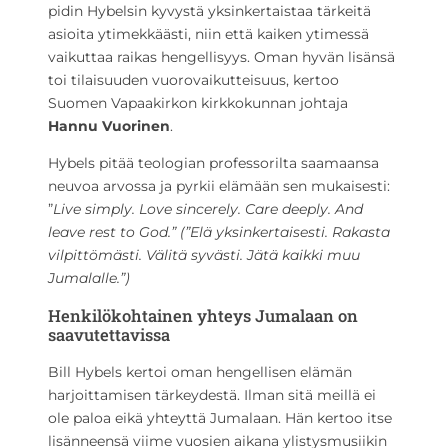
pidin Hybelsin kyvystä yksinkertaistaa tärkeitä
asioita ytimekkäästi, niin että kaiken ytimessä
vaikuttaa raikas hengellisyys. Oman hyvän lisänsä
toi tilaisuuden vuorovaikutteisuus, kertoo
Suomen Vapaakirkon kirkkokunnan johtaja
Hannu Vuorinen
.
Hybels pitää teologian professorilta saamaansa
neuvoa arvossa ja pyrkii elämään sen mukaisesti:
”
Live simply. Love sincerely. Care deeply. And
leave rest to God.” (”Elä yksinkertaisesti. Rakasta
vilpittömästi. Välitä syvästi. Jätä kaikki muu
Jumalalle.”)
Henkilökohtainen yhteys Jumalaan on
saavutettavissa
Bill Hybels kertoi oman hengellisen elämän
harjoittamisen tärkeydestä. Ilman sitä meillä ei
ole paloa eikä yhteyttä Jumalaan. Hän kertoo itse
lisänneensä viime vuosien aikana ylistysmusiikin