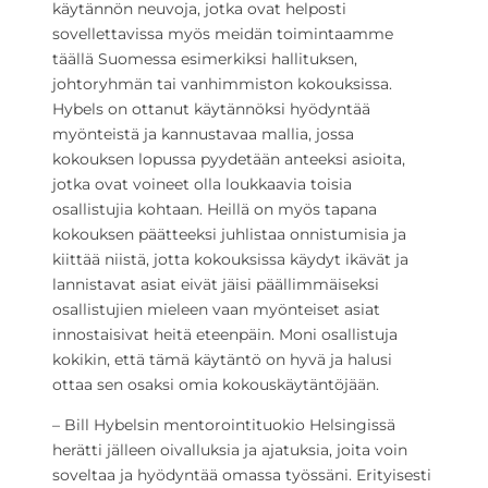
käytännön neuvoja, jotka ovat helposti
sovellettavissa myös meidän toimintaamme
täällä Suomessa esimerkiksi hallituksen,
johtoryhmän tai vanhimmiston kokouksissa.
Hybels on ottanut käytännöksi hyödyntää
myönteistä ja kannustavaa mallia, jossa
kokouksen lopussa pyydetään anteeksi asioita,
jotka ovat voineet olla loukkaavia toisia
osallistujia kohtaan. Heillä on myös tapana
kokouksen päätteeksi juhlistaa onnistumisia ja
kiittää niistä, jotta kokouksissa käydyt ikävät ja
lannistavat asiat eivät jäisi päällimmäiseksi
osallistujien mieleen vaan myönteiset asiat
innostaisivat heitä eteenpäin. Moni osallistuja
kokikin, että tämä käytäntö on hyvä ja halusi
ottaa sen osaksi omia kokouskäytäntöjään.
– Bill Hybelsin mentorointituokio Helsingissä
herätti jälleen oivalluksia ja ajatuksia, joita voin
soveltaa ja hyödyntää omassa työssäni. Erityisesti