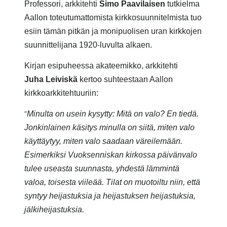
Professori, arkkitehti
Simo Paavilaisen
tutkielma
Aallon toteutumattomista kirkkosuunnitelmista tuo
esiin tämän pitkän ja monipuolisen uran kirkkojen
suunnittelijana 1920-luvulta alkaen.
Kirjan esipuheessa akateemikko, arkkitehti
Juha
Leiviskä
kertoo suhteestaan Aallon
kirkkoarkkitehtuuriin:
”
Minulta on usein kysytty: Mitä on valo? En tiedä.
Jonkinlainen käsitys minulla on siitä, miten valo
käyttäytyy, miten valo saadaan väreilemään.
Esimerkiksi Vuoksenniskan kirkossa päivänvalo
tulee useasta suunnasta, yhdestä lämmintä
valoa, toisesta viileää. Tilat on muotoiltu niin, että
syntyy heijastuksia ja heijastuksen heijastuksia,
jälkiheijastuksia.