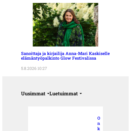
Sanoittaja ja kirjailija Anna-Mari Kaskiselle
elämäntyöpalkinto Glow Festivalissa
5.8.2026 10:27
Uusimmat
Luetuimmat
O
n
k