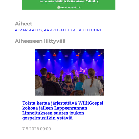
Aiheet
ALVAR AALTO
, 
ARKKITEHTUURI
, 
KULTTUURI
Aiheeseen liittyvää
Toista kertaa järjestettävä WilliGospel
kokoaa jälleen Lappeenrannan
Linnoitukseen suuren joukon
gospelmusiikin ystäviä
7.8.2026 09:00