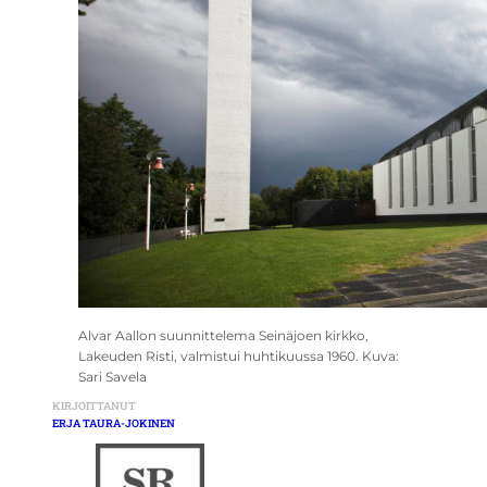
Alvar Aallon suunnittelema Seinäjoen kirkko,
Lakeuden Risti, valmistui huhtikuussa 1960. Kuva:
Sari Savela
KIRJOITTANUT
ERJA TAURA-JOKINEN