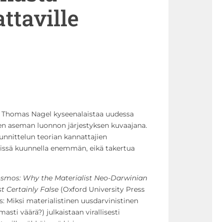
ttaville
ofi Thomas Nagel kyseenalaistaa uudessa
iden aseman luonnon järjestyksen kuvaajana.
nnittelun teorian kannattajien
reissä kuunnella enemmän, eikä takertua
smos: Why the Materialist Neo-Darwinian
t Certainly False
(Oxford University Press
s: Miksi materialistinen uusdarvinistinen
asti väärä?) julkaistaan virallisesti