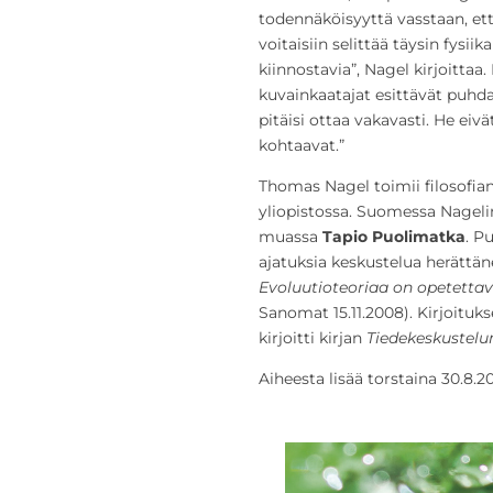
todennäköisyyttä vasstaan, ett
voitaisiin selittää täysin fysiik
kiinnostavia”, Nagel kirjoitta
kuvainkaatajat esittävät puhdas
pitäisi ottaa vakavasti. He eiv
kohtaavat.”
Thomas Nagel toimii filosofian
yliopistossa. Suomessa Nageli
muassa
Tapio Puolimatka
. P
ajatuksia keskustelua herättän
Evoluutioteoriaa on opetettava
Sanomat 15.11.2008). Kirjoituk
kirjoitti kirjan
Tiedekeskustel
Aiheesta lisää torstaina 30.8.2