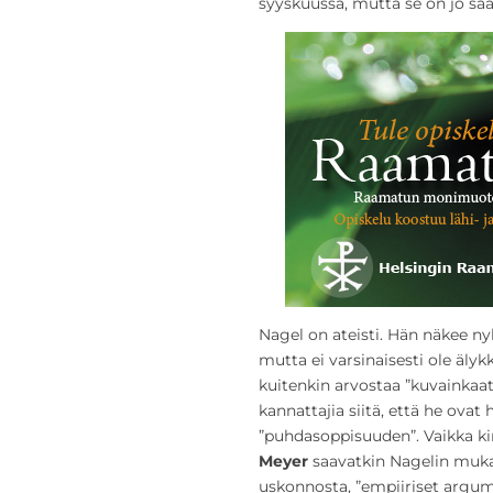
syyskuussa, mutta se on jo saat
Nagel on ateisti. Hän näkee nyk
mutta ei varsinaisesti ole äly
kuitenkin arvostaa ”kuvainkaa
kannattajia siitä, että he ovat
”puhdasoppisuuden”. Vaikka ki
Meyer
saavatkin Nagelin muka
uskonnosta, ”empiiriset argume