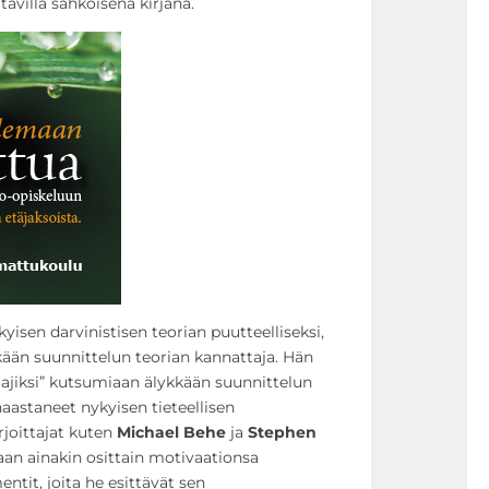
avilla sähköisenä kirjana.
yisen darvinistisen teorian puutteelliseksi,
kkään suunnittelun teorian kannattaja. Hän
tajiksi” kutsumiaan älykkään suunnittelun
 haastaneet nykyisen tieteellisen
rjoittajat kuten
Michael Behe
ja
Stephen
an ainakin osittain motivaationsa
ntit, joita he esittävät sen