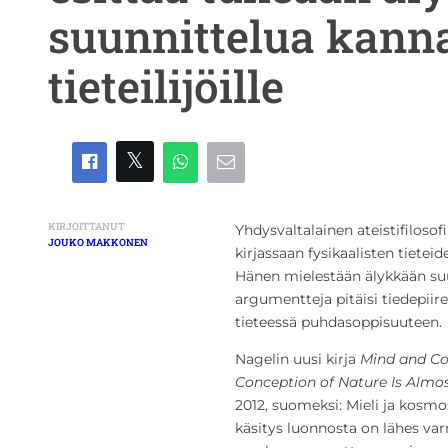
suunnittelua kanna
tieteilijöille
KIRJOITTANUT
Yhdysvaltalainen ateistifilos
JOUKO MAKKONEN
kirjassaan fysikaalisten tiete
Hänen mielestään älykkään suu
argumentteja pitäisi tiedepii
tieteessä puhdasoppisuuteen.
Nagelin uusi kirja
Mind and Co
Conception of Nature Is Almos
2012, suomeksi: Mieli ja kosmo
käsitys luonnosta on lähes varm