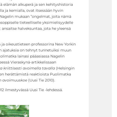
ä elämän alkuperä ja sen kehityshistoria
alla ja kemialla, ovat itsessään hyvin
a. Nagelin mukaan ”ongelmat, joita nämä
oppiselle tieteelliselle yksimielisyydelle
ät ansaitse halveksuntaa, jota he yleensä
 ja oikeustieteen professorina New Yorkin
n ajatuksia on tehnyt tunnetuiksi muun
uolimatka lainasi pääasiassa Nagelin
eessä Vieraskynä-artikkelissaan
 kriittisesti avoimella tavalla
(Helsingin
sen herättämistä reaktioista Puolimatka
un avoimuuskoe
(Uusi Tie 2010).
012 ilmestyvässä Uusi Tie -lehdessä.