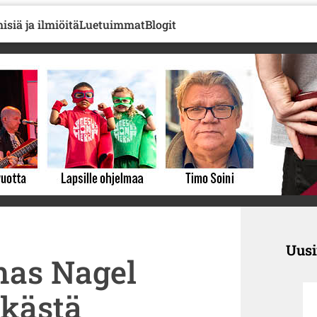
isiä ja ilmiöitä
Luetuimmat
Blogit
Uus
omas Nagel
ykästä