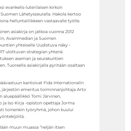
si evankelis-luterilaisen kirkon
ä Suomen Lähetysseuralla. Hakola kertoo
ona helluntailiikkeen vastaavalle työlle.
ginen asiakirja on jatkoa vuonna 2012
alin, Avainmedian ja Suomen
akuntien yhteiselle Uudistuva näky -
017 ulottuvan strategian yhtenä
utuksen aseman ja seurakuntien
. Tuoreella asiakirjalla pyritään osaltaan
äävastuun kantoivat Fida Internationalin
, järjestön emeritus toiminnanjohtaja Arto
n aluepäällikkö Tomi Järvinen,
ja Iso Kirja -opiston opettaja Jorma
östi toinenkin työryhmä, johon kuului
yöntekijöitä.
ellään muun muassa ”neljän itsen