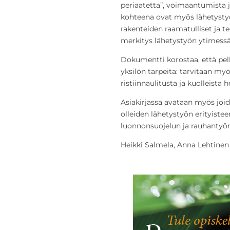
periaatetta”, voimaantumista j
kohteena ovat myös lähetysty
rakenteiden raamatulliset ja t
merkitys lähetystyön ytimessä
Dokumentti korostaa, että pelk
yksilön tarpeita: tarvitaan m
ristiinnaulitusta ja kuolleista 
Asiakirjassa avataan myös joid
olleiden lähetystyön erityis
luonnonsuojelun ja rauhantyön 
Heikki Salmela, Anna Lehtinen