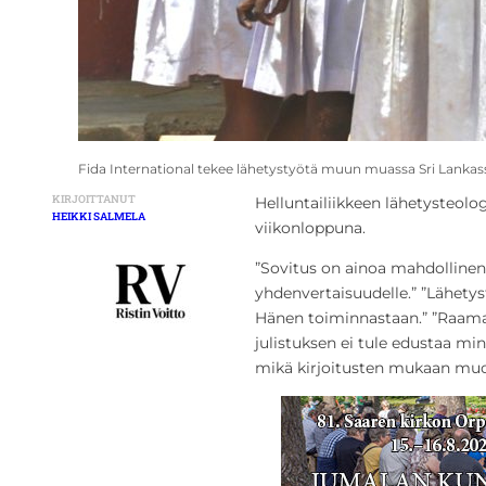
Fida International tekee lähetystyötä muun muassa Sri Lankas
KIRJOITTANUT
Helluntailiikkeen lähetysteolog
HEIKKI SALMELA
viikonloppuna.
”Sovitus on ainoa mahdollinen 
yhdenvertaisuudelle.” ”Lähety
Hänen toiminnastaan.” ”Raama
julistuksen ei tule edustaa m
mikä kirjoitusten mukaan muo