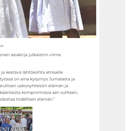
sa.
inen asiakirja julkaistiin viime
ja kestävä lähtökohta etniselle
styössä on aina kysymys Jumalasta ja
tullisen uskonyhteisön elämän ja
inkäänlaista kompromissia sen suhteen,
dostaa todellisen elämän.”