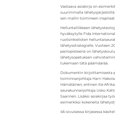
Vastaava asiakirja on esimerkik
suurimmalla lähetysjärjestöll
sen mallin toimineen inspiraati
Helluntailiikkeen lähetysteolo
hyväksytylle Fida Internation
ruotsinkielisten helluntaiseur
lähetysstrategialle. Vuoteen 2
painopisteenä on lähetyskoul
lähetysopetuksen vahvistaminen
tukemaan tätä päämäärää.
Dokumentin kirjoittamisesta p
toiminnanjohtaja Harri Hakola
Hämäläinen, entinen Itä-Afrika
seurakunnanjohtaja Usko Katto 
Saarinen. Lisäksi asiakirjaa ty
esimerkiksi kokeneita lähetyst
46-sivuisessa kirjasessa käsit