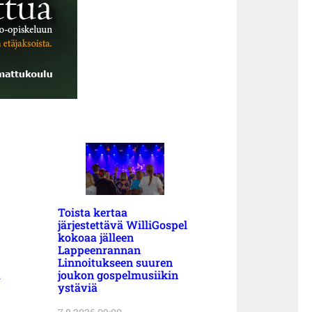
Toista kertaa
järjestettävä WilliGospel
kokoaa jälleen
Lappeenrannan
Linnoitukseen suuren
a
joukon gospelmusiikin
ystäviä