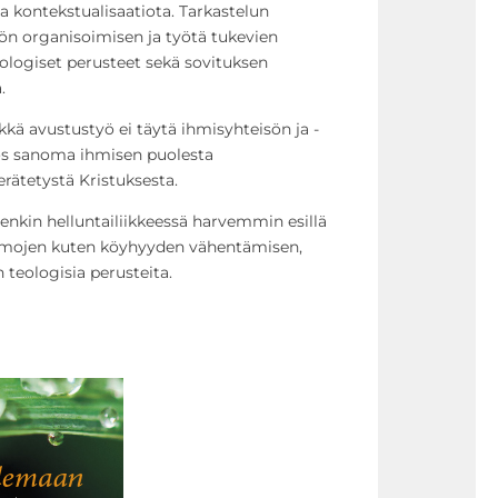
a kontekstualisaatiota. Tarkastelun
ön organisoimisen ja työtä tukevien
eologiset perusteet sekä sovituksen
.
kä avustustyö ei täytä ihmisyhteisön ja -
yös sanoma ihmisen puolesta
herätetystä Kristuksesta.
enkin helluntailiikkeessä harvemmin esillä
teemojen kuten köyhyyden vähentämisen,
teologisia perusteita.