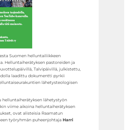
esta Suomen helluntailiikkeen
ta. Helluntaiherätyksen pastoreiden ja
vottelupäivillä, Talvipäivillä, julkistettu,
hdolla laadittu dokumentti pyrkii
luntaiseurakuntien lähetysteologisen
tu helluntaiherätyksen lähetystyön
tkin viime aikoina helluntaiherätyksen
jaukset, ovat alisteisia Raamatun
atineen työryhmän puheenjohtaja
Harri