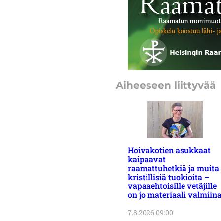
Aiheeseen liittyvää
Hoivakotien asukkaat
kaipaavat
raamattuhetkiä ja muita
kristillisiä tuokioita –
vapaaehtoisille vetäjille
on jo materiaali valmiin
7.8.2026 09:00