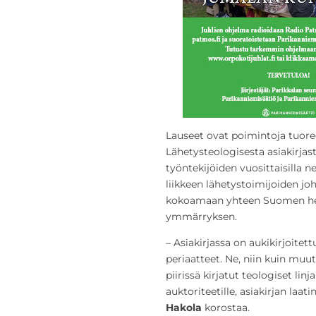
Lauseet ovat poimintoja tuore
Lähetysteologisesta asiakirjas
työntekijöiden vuosittaisilla neu
liikkeen lähetystoimijoiden jo
kokoamaan yhteen Suomen hel
ymmärryksen.
– Asiakirjassa on aukikirjoitet
periaatteet. Ne, niin kuin muu
piirissä kirjatut teologiset lin
auktoriteetille, asiakirjan la
Hakola
korostaa.