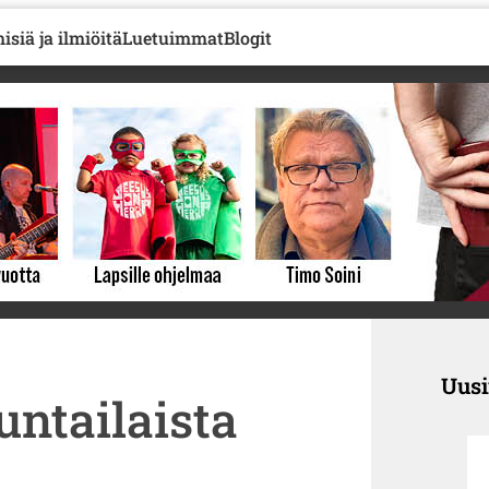
isiä ja ilmiöitä
Luetuimmat
Blogit
Uus
untailaista