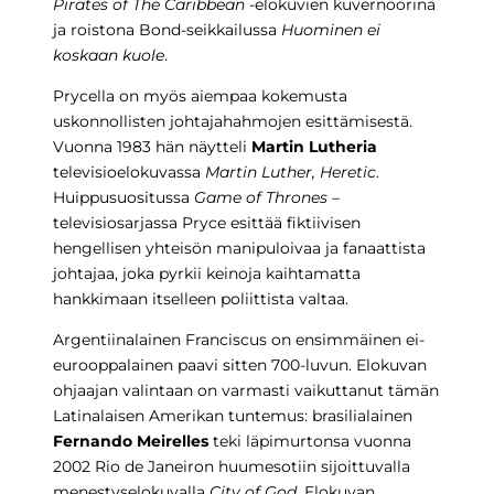
Pirates of The Caribbean
-elokuvien kuvernöörinä
ja roistona Bond-seikkailussa
Huominen ei
koskaan kuole
.
Prycella on myös aiempaa kokemusta
uskonnollisten johtajahahmojen esittämisestä.
Vuonna 1983 hän näytteli
Martin Lutheria
televisioelokuvassa
Martin Luther, Heretic
.
Huippusuositussa
Game of Thrones –
televisiosarjassa Pryce esittää fiktiivisen
hengellisen yhteisön manipuloivaa ja fanaattista
johtajaa, joka pyrkii keinoja kaihtamatta
hankkimaan itselleen poliittista valtaa.
Argentiinalainen Franciscus on ensimmäinen ei-
eurooppalainen paavi sitten 700-luvun. Elokuvan
ohjaajan valintaan on varmasti vaikuttanut tämän
Latinalaisen Amerikan tuntemus: brasilialainen
Fernando Meirelles
teki läpimurtonsa vuonna
2002 Rio de Janeiron huumesotiin sijoittuvalla
menestyselokuvalla
City of God
. Elokuvan