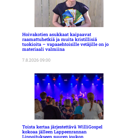
Hoivakotien asukkaat kaipaavat
raamattuhetkiä ja muita kristillisiä
tuokioita – vapaaehtoisille vetäjille on jo
materiaali valmiina
7.8.2026 09:00
Toista kertaa järjestettävä WilliGospel
kokoaa jälleen Lappeenrannan
Linnoitukseen suuren joukon