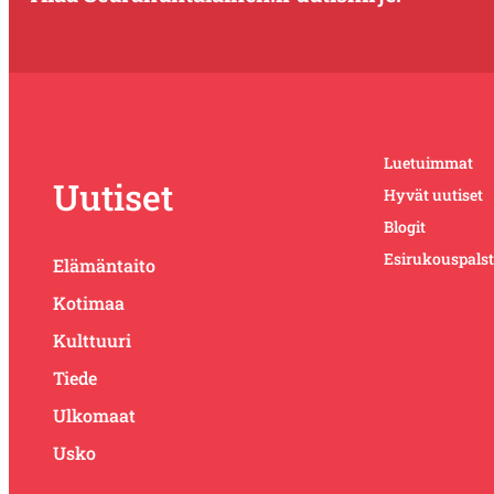
Luetuimmat
Uutiset
Hyvät uutiset
Blogit
Esirukouspals
Elämäntaito
Kotimaa
Kulttuuri
Tiede
Ulkomaat
Usko