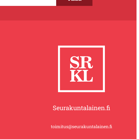
Seurakuntalainen.fi
toimitus@seurakuntalainen.fi