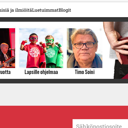
isiä ja ilmiöitä
Luetuimmat
Blogit