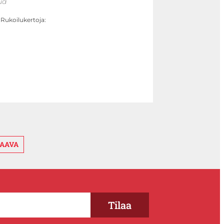
ua
Rukoilukertoja:
AAVA