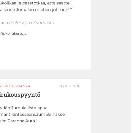
ukoilkaa ja paastotkaa, että saatte
allenne Jumalan miehen johtoon!”
inen eteläisestä Suomesta
Rukoilukertoja:
IRUKOUSPALSTA
21.1.2012 21:01
irukouspyyntö
ydän Jumalallista apua
mäntilanteeseeni.Jumala näkee
ken.Paranna.Auta.