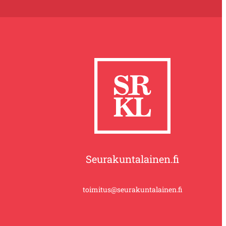
Seurakuntalainen.fi
toimitus@seurakuntalainen.fi