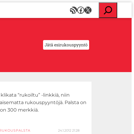
E
RSS-syöte
Facebook
X
t
s
i
Jätä esirukouspyyntö
 klikata “rukoiltu” -linkkiä, niin
kaisematta rukouspyyntöjä. Palsta on
 on 300 merkkiä.
IRUKOUSPALSTA
24.1.2012 21:28