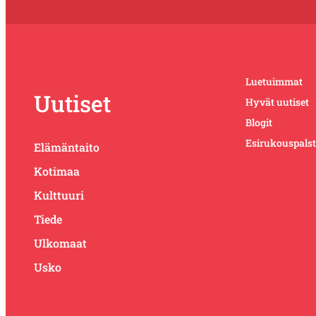
Luetuimmat
Uutiset
Hyvät uutiset
Blogit
Esirukouspals
Elämäntaito
Kotimaa
Kulttuuri
Tiede
Ulkomaat
Usko