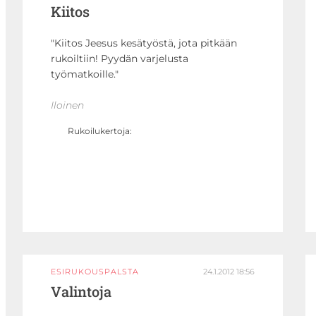
Kiitos
Kiitos Jeesus kesätyöstä, jota pitkään
rukoiltiin! Pyydän varjelusta
työmatkoille.
Iloinen
Rukoilukertoja:
ESIRUKOUSPALSTA
24.1.2012 18:56
Valintoja