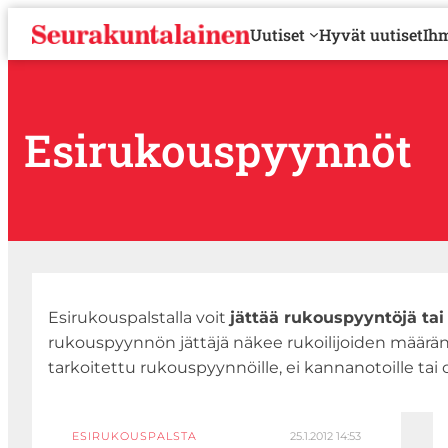
S
Uutiset
Hyvät uutiset
Ihm
i
i
r
r
y
Esirukouspyynnöt
s
i
s
ä
l
t
ö
ö
Esirukouspalstalla voit
jättää rukouspyyntöjä tai
n
rukouspyynnön jättäjä näkee rukoilijoiden määrän.
tarkoitettu rukouspyynnöille, ei kannanotoille t
ESIRUKOUSPALSTA
25.1.2012 14:53