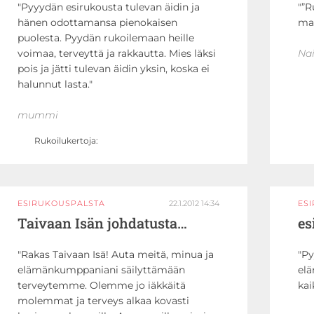
Pyyydän esirukousta tulevan äidin ja
”R
hänen odottamansa pienokaisen
ma
puolesta. Pyydän rukoilemaan heille
voimaa, terveyttä ja rakkautta. Mies läksi
Na
pois ja jätti tulevan äidin yksin, koska ei
halunnut lasta.
mummi
Rukoilukertoja:
ESIRUKOUSPALSTA
22.1.2012 14:34
ES
Taivaan Isän johdatusta…
es
Rakas Taivaan Isä! Auta meitä, minua ja
Py
elämänkumppaniani säilyttämään
elä
terveytemme. Olemme jo iäkkäitä
kai
molemmat ja terveys alkaa kovasti