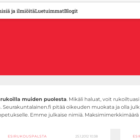
isiä ja ilmiöitä
Luetuimmat
Blogit
 rukoilla muiden puolesta
. Mikäli haluat, voit rukoiltuasi
 Seurakuntalainen.fi pitää oikeuden muokata ja olla jul
ai opetukselle. Emme julkaise nimiä. Maksimimerkkimäärä
ESIRUKOUSPALSTA
25.1.2012 10:38
ES