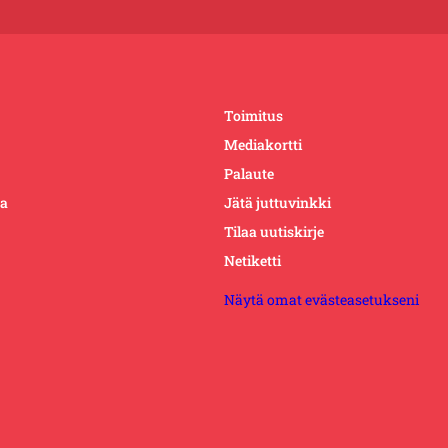
Toimitus
Mediakortti
Palaute
ta
Jätä juttuvinkki
Tilaa uutiskirje
Netiketti
Näytä omat evästeasetukseni