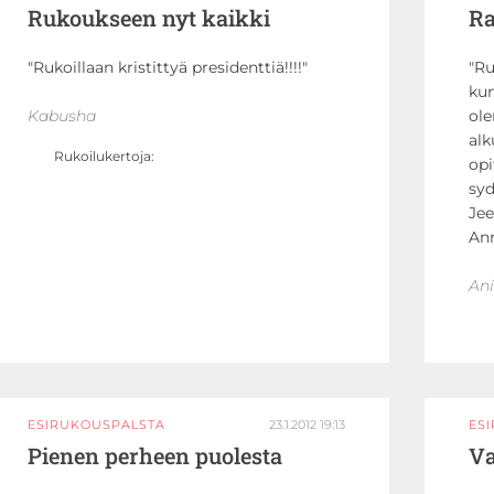
Rukoukseen nyt kaikki
Ra
Rukoillaan kristittyä presidenttiä!!!!
Ru
kun
Kabusha
ole
al
Rukoilukertoja:
opi
syd
Jee
Ann
Ani
ESIRUKOUSPALSTA
23.1.2012 19:13
ES
Pienen perheen puolesta
Va