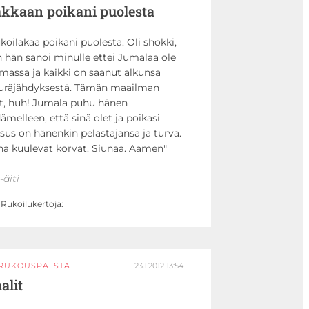
kkaan poikani puolesta
koilakaa poikani puolesta. Oli shokki,
 hän sanoi minulle ettei Jumalaa ole
massa ja kaikki on saanut alkunsa
kuräjähdyksestä. Tämän maailman
t, huh! Jumala puhu hänen
ämelleen, että sinä olet ja poikasi
sus on hänenkin pelastajansa ja turva.
a kuulevat korvat. Siunaa. Aamen
-äiti
Rukoilukertoja:
IRUKOUSPALSTA
23.1.2012 13:54
alit