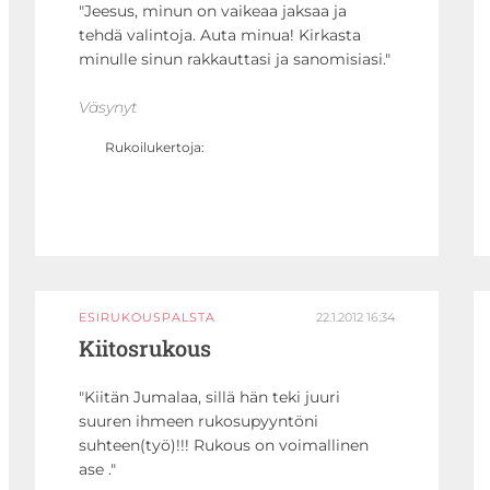
Jeesus, minun on vaikeaa jaksaa ja
tehdä valintoja. Auta minua! Kirkasta
minulle sinun rakkauttasi ja sanomisiasi.
Väsynyt
Rukoilukertoja:
ESIRUKOUSPALSTA
22.1.2012 16:34
Kiitosrukous
Kiitän Jumalaa, sillä hän teki juuri
suuren ihmeen rukosupyyntöni
suhteen(työ)!!! Rukous on voimallinen
ase .