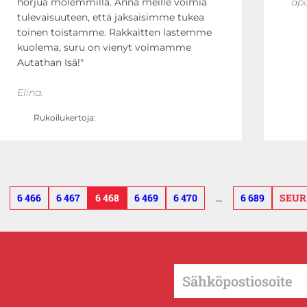
horjua molemmilla. Anna meille voimia
ap
tulevaisuuteen, että jaksaisimme tukea
toinen toistamme. Rakkaitten lastemme
kuolema, suru on vienyt voimamme
Autathan Isä!
Elina.
Rukoilukertoja:
6 466
6 467
6 468
6 469
6 470
…
6 689
SEUR