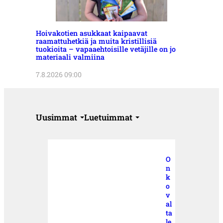
Hoivakotien asukkaat kaipaavat
raamattuhetkiä ja muita kristillisiä
tuokioita – vapaaehtoisille vetäjille on jo
materiaali valmiina
7.8.2026 09:00
Uusimmat
Luetuimmat
O
n
k
o
v
al
ta
le