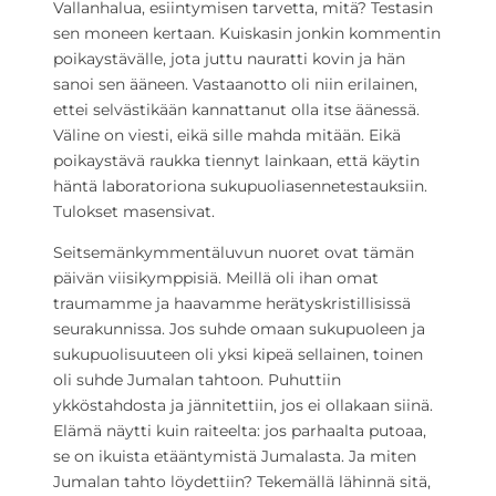
Vallanhalua, esiintymisen tarvetta, mitä? Testasin
sen moneen kertaan. Kuiskasin jonkin kommentin
poikaystävälle, jota juttu nauratti kovin ja hän
sanoi sen ääneen. Vastaanotto oli niin erilainen,
ettei selvästikään kannattanut olla itse äänessä.
Väline on viesti, eikä sille mahda mitään. Eikä
poikaystävä raukka tiennyt lainkaan, että käytin
häntä laboratoriona sukupuoliasennetestauksiin.
Tulokset masensivat.
Seitsemänkymmentäluvun nuoret ovat tämän
päivän viisikymppisiä. Meillä oli ihan omat
traumamme ja haavamme herätyskristillisissä
seurakunnissa. Jos suhde omaan sukupuoleen ja
sukupuolisuuteen oli yksi kipeä sellainen, toinen
oli suhde Jumalan tahtoon. Puhuttiin
ykköstahdosta ja jännitettiin, jos ei ollakaan siinä.
Elämä näytti kuin raiteelta: jos parhaalta putoaa,
se on ikuista etääntymistä Jumalasta. Ja miten
Jumalan tahto löydettiin? Tekemällä lähinnä sitä,