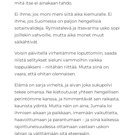
mitä itse ei ainakaan tahdo.
Ei ihme, jos moni meni siitä aika kiemuralle. Ei
ihme, jos Suomessa on paljon hengellisiä
sotainvalideja. Rymistelevä ja itsevarma usko sopi
joillekin vahvoille, mutta aika monet muut
säikähtivät.
Voisin päivitellä virheitämme loputtomiin, saada
niistä selitykset sieluni vammoihin vaikka
loppuiäkseni – niitähän riittää. Mutta siinä on
vaara, että ohitan olennaisen.
Elämä on sarja virheitä, ja aivan joka sukupolvi
tekee omansa. Ne kietoutuvat yhteen hengellisen
perintömme kanssa, ja himmentävät sen raikasta,
kaunista ydintä. Mutta näin on aina; Jumala loi
ihmisen aikaan ja paikkaan, imemään vaikutteita,
haavoittumaan ja parantumaan – ja siinä kaikessa
rajoittuneisuudessa ottamaan vastaan uskon
lahjan ja välittämään sitä eteenpäin.