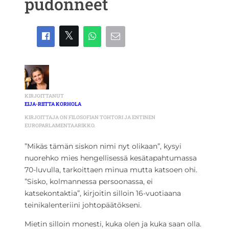
pudonneet
KIRJOITTANUT
EIJA-RIITTA KORHOLA
KIRJOITTAJA ON FILOSOFIAN TOHTORI JA ENTINEN
EUROPARLAMENTAARIKKO.
”Mikäs tämän siskon nimi nyt olikaan”, kysyi
nuorehko mies hengellisessä kesätapahtumassa
70-luvulla, tarkoittaen minua mutta katsoen ohi.
”Sisko, kolmannessa persoonassa, ei
katsekontaktia”, kirjoitin silloin 16-vuotiaana
teinikalenteriini johtopäätökseni.
Mietin silloin monesti, kuka olen ja kuka saan olla.