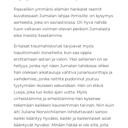
Paavalikin ymmärsi elämän hankalat raamit
kuvatessaan Jumalan lahjaa ihmisille: on kysymys
aarteesta, joka on saviastioissa. Oli hyvä nähdä
tuon valtavan voiman olevan peräisin Jumalasta
eikä meistä itsestämme.
Erilaiset traumahistoriat tarjoavat myös
loputtomasti ilonaiheita, kun saa oppia
erottamaan astian ja valon. Yksi sellainen on se
hellyys, jonka nyt näen Jumalan tahdossa: ehkei
hän olekaan aikatauluja vahtiva junansuorittaja ja
vaihdemies, jonka reitiltä pudonnut joutuu
tyytymään ikuiseen sekundaan. Hän on elävä
Luoja, joka luo koko ajan uutta. Myös
virheistämme ja erheistämme hän kykenee
tekemään kaikkein kauneimman tarinan. Niin kuin
äiti Juliana Norwichilainen lohduttavasti sanoo:
kaikki kääntyy hyväksi, kaikki ja kaikenlaiset asiat
kääntyvät hyväksi. Mitään hätää ei ole sillä, jolla