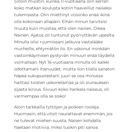
Silloin muistin, kuinka 11-vuotiaana olin kerran
koko matkan koulusta kotiin haaveillut naiseksi
tulemisesta. Olin miettinyt voisinko enää ikinä
olla kokonaan allapäin. Eihän minun tarvitsisi
muuta kuin muistaa, että olen nainen. Oikea
Nainen. Ajatus oli tuntunut pyörryttävän upealta.
Minulla olisi ruumiissani jatkuva vastalääke
murheille, ehtymätön ilo. En uskonut minkään
vastoinkäymisen pystyvän minuun enää täydellä
voimallaan. Nyt 16-vuotiaana minulla oli kaikki
odottamani ihanuudet, mutta ilon tilalla sanaton
häpeä sukupuolestani: juuri se osa minussa
haittasi toisten uskonelämää ja oli siunauksen
sijasta kirous. Sivuun koko hankala naiseus, oli
varmempaa olla se sisko!
Aloin tarkkailla tyttöjen ja poikien rooleja.
Huomasin, että vitsit naurattavat enemmän, jos
ne tulevat miehen suusta. Naisen kohdalla
haetaan motiivia, miksi tuokin piti sanoa.