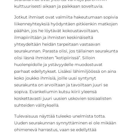
kulttuurisesti aikaan ja paikkaan soveltuvia.
Jotkut ihmiset ovat valmiita hakeutumaan sopivia
liikenneyhteyksiä hyödyntäen pitkienkin matkojen
päähän, jos he löytävät kokoustavoiltaan,
ilmapiiriltään ja ihmisten keskinäiseltä
yhteydeltään heidän tarpeitaan vastaavan
seurakunnan. Parasta olisi, jos tällainen seurakunta
olisi läsnä ihmisten ”kotipiirissä”. Silloin
huolenpidolle ja ystävyydelle muodostuvat
parhaat edellytykset. Lisäksi lähimiljöössä on aina
koko joukko ihmisiä, joille uusi syntynyt
seurakunta on arvoiltaan ja tavoiltaan juuri se
sopiva. Evankeliumin kutsu kiirii yleensä
koskettavasti juuri uusien uskovien sosiaalisten
suhteiden välityksellä.
Tulevaisuus näyttää tuleeko unelmista totta.
Uuden seurakunnan synnyttäminen ei ole mikään
ohimenevä harrastus, vaan se edellyttää