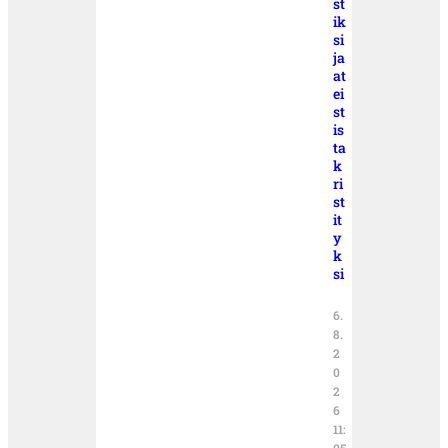
st
ik
si
ja
at
ei
st
is
ta
k
ri
st
it
y
k
si
6.
8.
2
0
2
6
11: