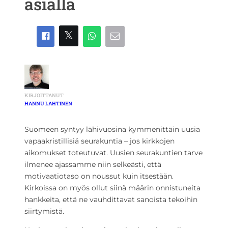
asialla
KIRJOITTANUT
HANNU LAHTINEN
Suomeen syntyy lähivuosina kymmenittäin uusia
vapaakristillisiä seurakuntia – jos kirkkojen
aikomukset toteutuvat. Uusien seurakuntien tarve
ilmenee ajassamme niin selkeästi, että
motivaatiotaso on noussut kuin itsestään.
Kirkoissa on myös ollut siinä määrin onnistuneita
hankkeita, että ne vauhdittavat sanoista tekoihin
siirtymistä.