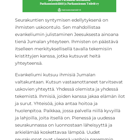
Seurakuntien syntymisen edellytyksenä on
ihmisten uskoontulo. Sen mahdollistaa
evankeliumin julistaminen Jeesuksesta ainoana
tienä Jumalan yhteyteen. Ihmisten on päästävä
itselleen merkityksellisellä tavalla tekemisiin
kristittyjen kanssa, jotka kutsuvat heitä
yhteyteensä.
Evankeliumi kutsuu ihmisiä Jumalan
valtakuntaan. Kutsun vastaanottaneet tarvitsevat
uskovien yhteyttä. Yhdessä olemista ja yhdessä
tekemistä. Ihmisiä, joiden kanssa jakaa elämän ilot
ja surut. Yhteisöä, joka antaa hoitoa ja
huolenpitoa. Paikkaa, jossa palvella niillä kyvyillä
ja lahjoilla, joita itsellä on. Pienessä ja uudessa
seurakunnassa on luonnostaan läheisyyttä ja
arkielämää koskettavaa lämpöä. Uudet
seurakunnat ovat yleensä vanhoja paremmin