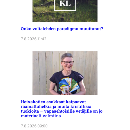
Onko valtalehden paradigma muuttunut?
7.8.2026 11:42
Hoivakotien asukkaat kaipaavat
raamattuhetkiä ja muita kristillisiä
tuokioita – vapaaehtoisille vetäjille on jo
materiaali valmiina
7.8.2026 09:00