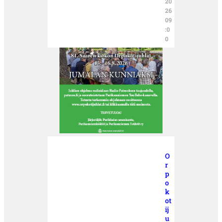
20
26
09
:0
0
O
r
p
o
k
ot
ij
u