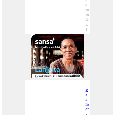
8.
20
26
10
:1
9
R
a
a
m
at
t