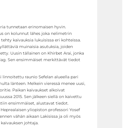
toria tunnetaan erinomaisen hyvin.
s on kolunnut lähes joka nelimetrin
ehty kaivauksia lukuisissa eri kohteissa.
 yllättäviä muinaisia asutuksia, joiden
tty. Uusin tällainen on Khirbet Arai, jonka
lag. Sen ensimmäiset merkittävät tiedot
ni linnoitettu raunio Sefelan alueella pari
ulta länteen. Melkein vieressä menee uusi,
itie. Paikan kaivaukset alkoivat
uussa 2015. Sen jälkeen siellä on kaivettu
stiin ensimmäiset, alustavat tiedot.
Heprealaisen yliopiston professori Yosef
ä ennen vähän aikaan Lakisissa ja oli myös
 kaivauksen johtaja.