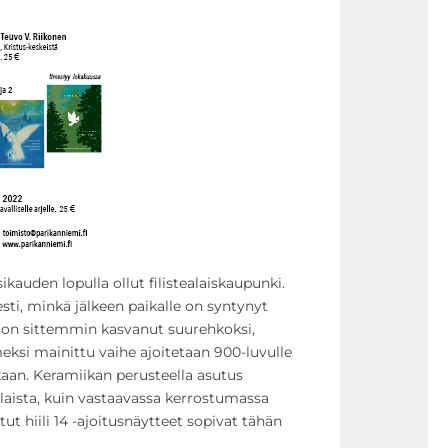
kauden lopulla ollut filistealaiskaupunki.
sti, minkä jälkeen paikalle on syntynyt
 on sittemmin kasvanut suurehkoksi,
meksi mainittu vaihe ajoitetaan 900-luvulle
ikaan. Keramiikan perusteella asutus
anlaista, kuin vastaavassa kerrostumassa
tut hiili 14 -ajoitusnäytteet sopivat tähän