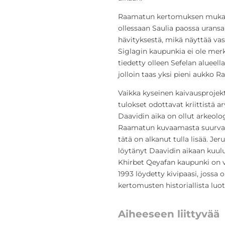
Raamatun kertomuksen mukaan 
ollessaan Saulia paossa uransa
hävityksestä, mikä näyttää v
Siglagin kaupunkia ei ole merk
tiedetty olleen Sefelan alueella
jolloin taas yksi pieni aukko 
Vaikka kyseinen kaivausprojekti
tulokset odottavat kriittistä a
Daavidin aika on ollut arkeolog
Raamatun kuvaamasta suurvalla
tätä on alkanut tulla lisää. Je
löytänyt Daavidin aikaan kuul
Khirbet Qeyafan kaupunki on v
1993 löydetty kivipaasi, jossa 
kertomusten historiallista luo
Aiheeseen liittyvää