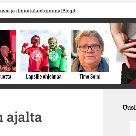
isiä ja ilmiöitä
Luetuimmat
Blogit
Uus
 ajalta