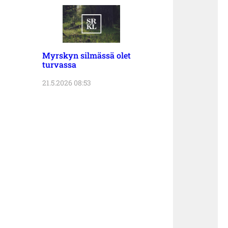
Myrskyn silmässä olet
turvassa
21.5.2026 08:53