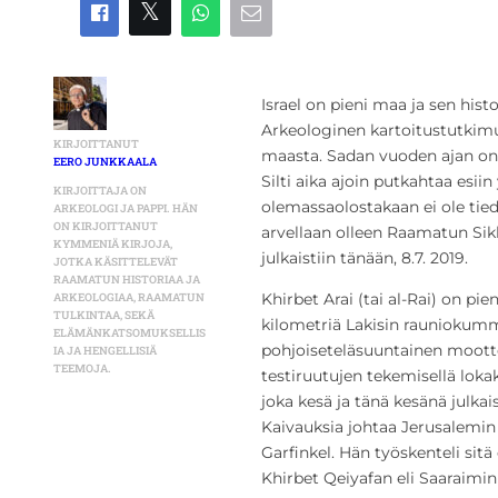
Israel on pieni maa ja sen his
Arkeologinen kartoitustutkimu
KIRJOITTANUT
maasta. Sadan vuoden ajan on t
EERO JUNKKAALA
Silti aika ajoin putkahtaa esiin
KIRJOITTAJA ON
olemassaolostakaan ei ole tiede
ARKEOLOGI JA PAPPI. HÄN
ON KIRJOITTANUT
arvellaan olleen Raamatun Sik
KYMMENIÄ KIRJOJA,
julkaistiin tänään, 8.7. 2019.
JOTKA KÄSITTELEVÄT
RAAMATUN HISTORIAA JA
Khirbet Arai (tai al-Rai) on pie
ARKEOLOGIAA, RAAMATUN
TULKINTAA, SEKÄ
kilometriä Lakisin rauniokumm
ELÄMÄNKATSOMUKSELLIS
pohjoiseteläsuuntainen moottor
IA JA HENGELLISIÄ
TEEMOJA.
testiruutujen tekemisellä lokak
joka kesä ja tänä kesänä julkai
Kaivauksia johtaa Jerusalemin 
Garfinkel. Hän työskenteli sit
Khirbet Qeiyafan eli Saaraimin