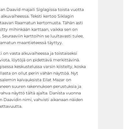
Daavid majaili Siglagissa toista vuotta
 alkuvaiheessa. Teksti kertoo Siklagin
astaavan Raamatun kertomusta. Tähän asti
itty mihinkään karttaan, vaikka sen on
. Seuraaviin karttoihin se luultavasti tulee,
Raamatun maantieteessä täyttyy.
 on vasta alkuvaiheessa ja toistaiseksi
rviota, löytöjä on pidettävä merkittävinä.
isessa keskustelussa varsin kiistelty, koska
sta on ollut perin vähän näyttöä. Nyt
rusalemin kaivauksista Eilat Mazar on
uneen suuren rakennuksen perustuksia ja
ahva näyttö tältä ajalta. Danista vuonna
on Daavidin nimi, vahvisti aikanaan näiden
tettavuutta.