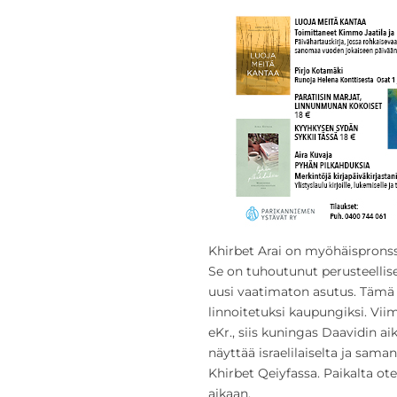
Khirbet Arai on myöhäispronssi
Se on tuhoutunut perusteellise
uusi vaatimaton asutus. Tämä
linnoitetuksi kaupungiksi. Vii
eKr., siis kuningas Daavidin a
näyttää israelilaiselta ja sam
Khirbet Qeiyfassa. Paikalta ote
aikaan.