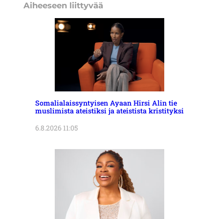
Aiheeseen liittyvää
Somalialaissyntyisen Ayaan Hirsi Alin tie
muslimista ateistiksi ja ateistista kristityksi
6.8.2026 11:05