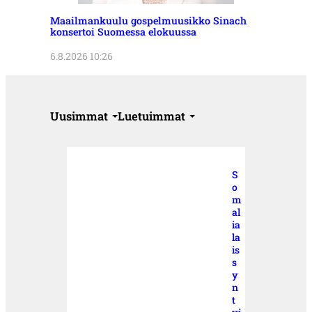
Maailmankuulu gospelmuusikko Sinach
konsertoi Suomessa elokuussa
6.8.2026 10:26
Uusimmat
Luetuimmat
S
o
m
al
ia
la
is
s
y
n
t