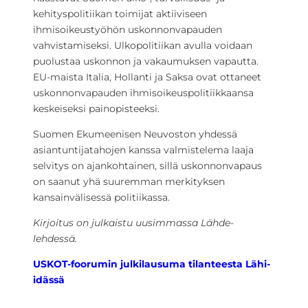
kehityspolitiikan toimijat aktiiviseen
ihmisoikeustyöhön uskonnonvapauden
vahvistamiseksi. Ulkopolitiikan avulla voidaan
puolustaa uskonnon ja vakaumuksen vapautta.
EU-maista Italia, Hollanti ja Saksa ovat ottaneet
uskonnonvapauden ihmisoikeuspolitiikkaansa
keskeiseksi painopisteeksi.
Suomen Ekumeenisen Neuvoston yhdessä
asiantuntijatahojen kanssa valmistelema laaja
selvitys on ajankohtainen, sillä uskonnonvapaus
on saanut yhä suuremman merkityksen
kansainvälisessä politiikassa.
Kirjoitus on julkaistu uusimmassa Lähde-
lehdessä.
USKOT-foorumin julkilausuma tilanteesta Lähi-
idässä