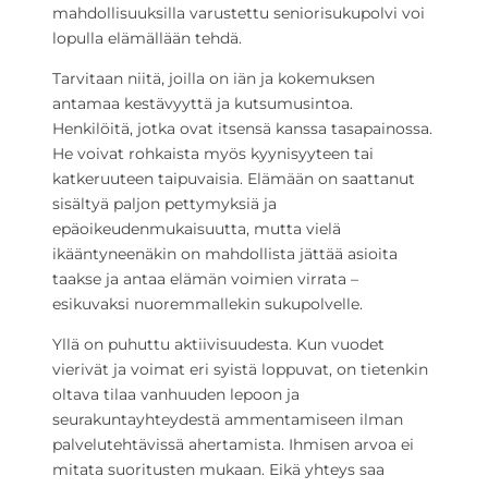
mahdollisuuksilla varustettu seniorisukupolvi voi
lopulla elämällään tehdä.
Tarvitaan niitä, joilla on iän ja kokemuksen
antamaa kestävyyttä ja kutsumusintoa.
Henkilöitä, jotka ovat itsensä kanssa tasapainossa.
He voivat rohkaista myös kyynisyyteen tai
katkeruuteen taipuvaisia. Elämään on saattanut
sisältyä paljon pettymyksiä ja
epäoikeudenmukaisuutta, mutta vielä
ikääntyneenäkin on mahdollista jättää asioita
taakse ja antaa elämän voimien virrata –
esikuvaksi nuoremmallekin sukupolvelle.
Yllä on puhuttu aktiivisuudesta. Kun vuodet
vierivät ja voimat eri syistä loppuvat, on tietenkin
oltava tilaa vanhuuden lepoon ja
seurakuntayhteydestä ammentamiseen ilman
palvelutehtävissä ahertamista. Ihmisen arvoa ei
mitata suoritusten mukaan. Eikä yhteys saa