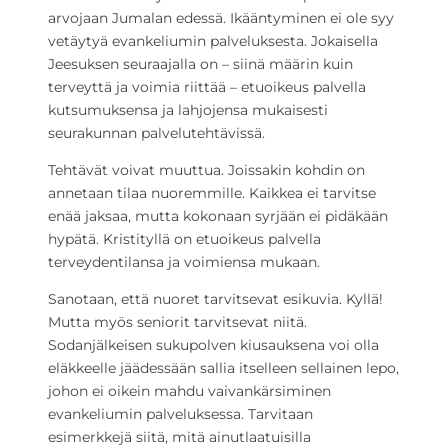
arvojaan Jumalan edessä. Ikääntyminen ei ole syy
vetäytyä evankeliumin palveluksesta. Jokaisella
Jeesuksen seuraajalla on – siinä määrin kuin
terveyttä ja voimia riittää – etuoikeus palvella
kutsumuksensa ja lahjojensa mukaisesti
seurakunnan palvelutehtävissä.
Tehtävät voivat muuttua. Joissakin kohdin on
annetaan tilaa nuoremmille. Kaikkea ei tarvitse
enää jaksaa, mutta kokonaan syrjään ei pidäkään
hypätä. Kristityllä on etuoikeus palvella
terveydentilansa ja voimiensa mukaan.
Sanotaan, että nuoret tarvitsevat esikuvia. Kyllä!
Mutta myös seniorit tarvitsevat niitä.
Sodanjälkeisen sukupolven kiusauksena voi olla
eläkkeelle jäädessään sallia itselleen sellainen lepo,
johon ei oikein mahdu vaivankärsiminen
evankeliumin palveluksessa. Tarvitaan
esimerkkejä siitä, mitä ainutlaatuisilla