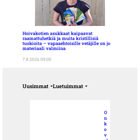
Hoivakotien asukkaat kaipaavat
raamattuhetkiä ja muita kristillisiä
tuokioita – vapaaehtoisille vetäjille on jo
materiaali valmiina
7.8.2026 09:00
Uusimmat
Luetuimmat
O
n
k
o
v