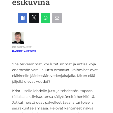
esikuvina
KIRJOITTANUT
HANNU LAHTINEN
Yhä terveemmät, koulutetummat ja entisaikoja
enemmän varallisuutta omaavat ikäihmiset ovat
eläkkeelle jäädessään vedenjakajalla. Miten elää
jäljellä olevat vuodet?
Kristilliselle lehdelle juttuja tehdessäni tapaan
tällaisia aktiivisuutensa säilyttäneitä henkilöitä.
Jotkut heistä ovat palvelleet tavalla tai toisella
seurakuntaelämässä. He ovat kantaneet näkyä