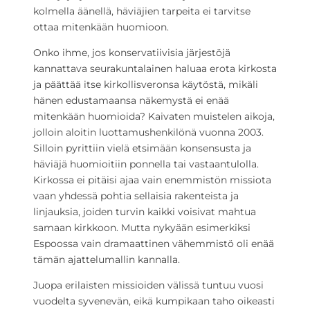
kolmella äänellä, häviäjien tarpeita ei tarvitse
ottaa mitenkään huomioon.
Onko ihme, jos konservatiivisia järjestöjä
kannattava seurakuntalainen haluaa erota kirkosta
ja päättää itse kirkollisveronsa käytöstä, mikäli
hänen edustamaansa näkemystä ei enää
mitenkään huomioida? Kaivaten muistelen aikoja,
jolloin aloitin luottamushenkilönä vuonna 2003.
Silloin pyrittiin vielä etsimään konsensusta ja
häviäjä huomioitiin ponnella tai vastaantulolla.
Kirkossa ei pitäisi ajaa vain enemmistön missiota
vaan yhdessä pohtia sellaisia rakenteista ja
linjauksia, joiden turvin kaikki voisivat mahtua
samaan kirkkoon. Mutta nykyään esimerkiksi
Espoossa vain dramaattinen vähemmistö oli enää
tämän ajattelumallin kannalla.
Juopa erilaisten missioiden välissä tuntuu vuosi
vuodelta syvenevän, eikä kumpikaan taho oikeasti