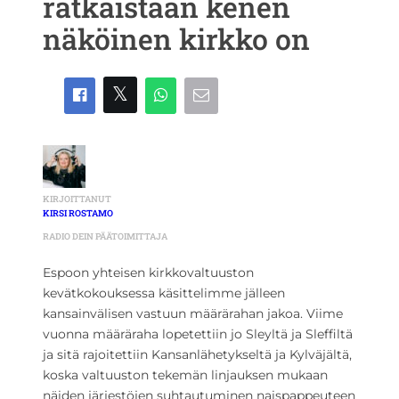
ratkaistaan kenen
näköinen kirkko on
KIRJOITTANUT
KIRSI ROSTAMO
RADIO DEIN PÄÄTOIMITTAJA
Espoon yhteisen kirkkovaltuuston
kevätkokouksessa käsittelimme jälleen
kansainvälisen vastuun määrärahan jakoa. Viime
vuonna määräraha lopetettiin jo Sleyltä ja Sleffiltä
ja sitä rajoitettiin Kansanlähetykseltä ja Kylväjältä,
koska valtuuston tekemän linjauksen mukaan
näiden järjestöjen suhtautuminen naispappeuteen