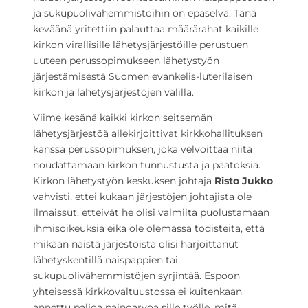
ja sukupuolivähemmistöihin on epäselvä. Tänä
keväänä yritettiin palauttaa määrärahat kaikille
kirkon virallisille lähetysjärjestöille perustuen
uuteen perussopimukseen lähetystyön
järjestämisestä Suomen evankelis-luterilaisen
kirkon ja lähetysjärjestöjen välillä.
Viime kesänä kaikki kirkon seitsemän
lähetysjärjestöä allekirjoittivat kirkkohallituksen
kanssa perussopimuksen, joka velvoittaa niitä
noudattamaan kirkon tunnustusta ja päätöksiä.
Kirkon lähetystyön keskuksen johtaja
Risto Jukko
vahvisti, ettei kukaan järjestöjen johtajista ole
ilmaissut, etteivät he olisi valmiita puolustamaan
ihmisoikeuksia eikä ole olemassa todisteita, että
mikään näistä järjestöistä olisi harjoittanut
lähetyskentillä naispappien tai
sukupuolivähemmistöjen syrjintää. Espoon
yhteisessä kirkkovaltuustossa ei kuitenkaan
annettu paljoa painoarvoa sille työlle, mitä