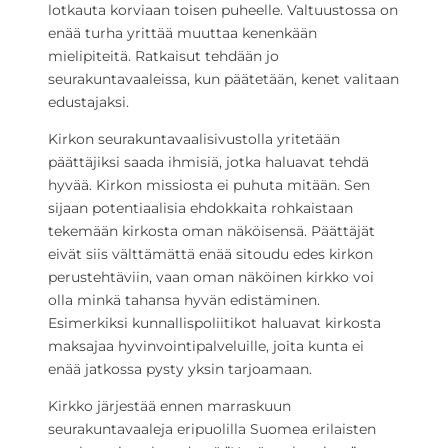
lotkauta korviaan toisen puheelle. Valtuustossa on
enää turha yrittää muuttaa kenenkään
mielipiteitä. Ratkaisut tehdään jo
seurakuntavaaleissa, kun päätetään, kenet valitaan
edustajaksi.
Kirkon seurakuntavaalisivustolla yritetään
päättäjiksi saada ihmisiä, jotka haluavat tehdä
hyvää. Kirkon missiosta ei puhuta mitään. Sen
sijaan potentiaalisia ehdokkaita rohkaistaan
tekemään kirkosta oman näköisensä. Päättäjät
eivät siis välttämättä enää sitoudu edes kirkon
perustehtäviin, vaan oman näköinen kirkko voi
olla minkä tahansa hyvän edistäminen.
Esimerkiksi kunnallispoliitikot haluavat kirkosta
maksajaa hyvinvointipalveluille, joita kunta ei
enää jatkossa pysty yksin tarjoamaan.
Kirkko järjestää ennen marraskuun
seurakuntavaaleja eripuolilla Suomea erilaisten