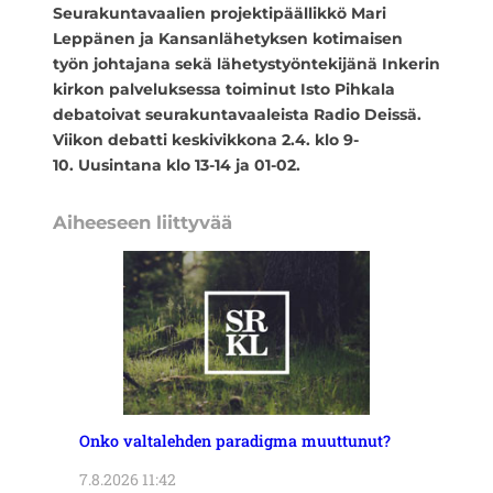
Seurakuntavaalien projektipäällikkö
Mari
Leppänen ja
Kansanlähetyksen kotimaisen
työn johtajana sekä lähetystyöntekijänä Inkerin
kirkon palveluksessa toiminut Isto Pihkala
debatoivat seurakuntavaaleista Radio Deissä.
Viikon debatti keskivikkona 2.4. klo 9-
10. Uusintana klo 13-14 ja 01-02.
Aiheeseen liittyvää
Onko valtalehden paradigma muuttunut?
7.8.2026 11:42