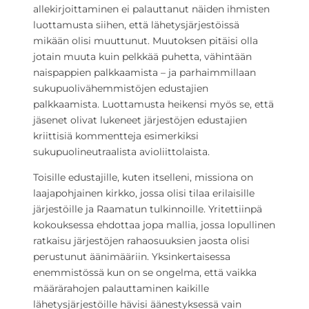
allekirjoittaminen ei palauttanut näiden ihmisten
luottamusta siihen, että lähetysjärjestöissä
mikään olisi muuttunut. Muutoksen pitäisi olla
jotain muuta kuin pelkkää puhetta, vähintään
naispappien palkkaamista – ja parhaimmillaan
sukupuolivähemmistöjen edustajien
palkkaamista. Luottamusta heikensi myös se, että
jäsenet olivat lukeneet järjestöjen edustajien
kriittisiä kommentteja esimerkiksi
sukupuolineutraalista avioliittolaista.
Toisille edustajille, kuten itselleni, missiona on
laajapohjainen kirkko, jossa olisi tilaa erilaisille
järjestöille ja Raamatun tulkinnoille. Yritettiinpä
kokouksessa ehdottaa jopa mallia, jossa lopullinen
ratkaisu järjestöjen rahaosuuksien jaosta olisi
perustunut äänimääriin. Yksinkertaisessa
enemmistössä kun on se ongelma, että vaikka
määrärahojen palauttaminen kaikille
lähetysjärjestöille hävisi äänestyksessä vain