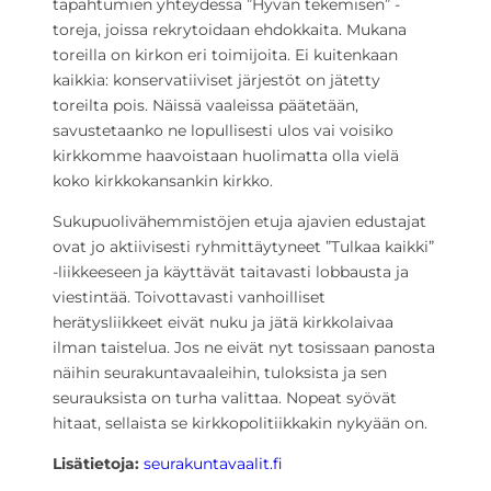
tapahtumien yhteydessä ”Hyvän tekemisen” -
toreja, joissa rekrytoidaan ehdokkaita. Mukana
toreilla on kirkon eri toimijoita. Ei kuitenkaan
kaikkia: konservatiiviset järjestöt on jätetty
toreilta pois. Näissä vaaleissa päätetään,
savustetaanko ne lopullisesti ulos vai voisiko
kirkkomme haavoistaan huolimatta olla vielä
koko kirkkokansankin kirkko.
Sukupuolivähemmistöjen etuja ajavien edustajat
ovat jo aktiivisesti ryhmittäytyneet ”Tulkaa kaikki”
-liikkeeseen ja käyttävät taitavasti lobbausta ja
viestintää. Toivottavasti vanhoilliset
herätysliikkeet eivät nuku ja jätä kirkkolaivaa
ilman taistelua. Jos ne eivät nyt tosissaan panosta
näihin seurakuntavaaleihin, tuloksista ja sen
seurauksista on turha valittaa. Nopeat syövät
hitaat, sellaista se kirkkopolitiikkakin nykyään on.
Lisätietoja:
seurakuntavaalit.fi