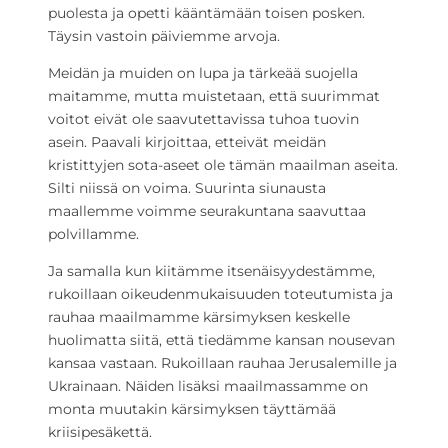
puolesta ja opetti kääntämään toisen posken.
Täysin vastoin päiviemme arvoja.
Meidän ja muiden on lupa ja tärkeää suojella
maitamme, mutta muistetaan, että suurimmat
voitot eivät ole saavutettavissa tuhoa tuovin
asein. Paavali kirjoittaa, etteivät meidän
kristittyjen sota-aseet ole tämän maailman aseita.
Silti niissä on voima. Suurinta siunausta
maallemme voimme seurakuntana saavuttaa
polvillamme.
Ja samalla kun kiitämme itsenäisyydestämme,
rukoillaan oikeudenmukaisuuden toteutumista ja
rauhaa maailmamme kärsimyksen keskelle
huolimatta siitä, että tiedämme kansan nousevan
kansaa vastaan. Rukoillaan rauhaa Jerusalemille ja
Ukrainaan. Näiden lisäksi maailmassamme on
monta muutakin kärsimyksen täyttämää
kriisipesäkettä.