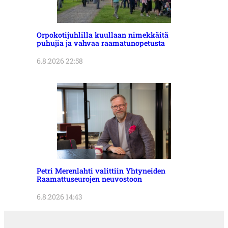
Orpokotijuhlilla kuullaan nimekkäitä
puhujia ja vahvaa raamatunopetusta
6.8.2026 22:58
Petri Merenlahti valittiin Yhtyneiden
Raamattuseurojen neuvostoon
6.8.2026 14:43