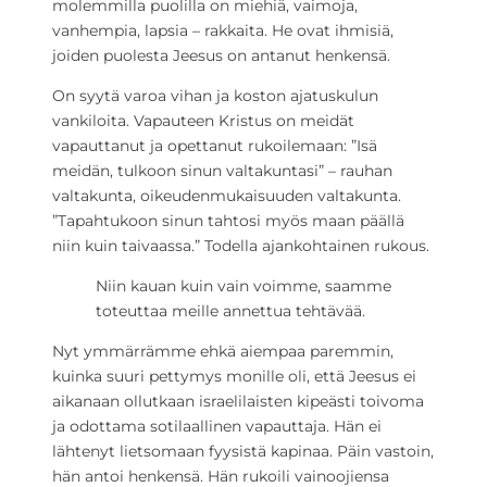
molemmilla puolilla on miehiä, vaimoja,
vanhempia, lapsia – rakkaita. He ovat ihmisiä,
joiden puolesta Jeesus on antanut henkensä.
On syytä varoa vihan ja koston ajatuskulun
vankiloita. Vapauteen Kristus on meidät
vapauttanut ja opettanut rukoilemaan: ”Isä
meidän, tulkoon sinun valtakuntasi” – rauhan
valtakunta, oikeudenmukaisuuden valtakunta.
”Tapahtukoon sinun tahtosi myös maan päällä
niin kuin taivaassa.” Todella ajankohtainen rukous.
Niin kauan kuin vain voimme, saamme
toteuttaa meille annettua tehtävää.
Nyt ymmärrämme ehkä aiempaa paremmin,
kuinka suuri pettymys monille oli, että Jeesus ei
aikanaan ollutkaan israelilaisten kipeästi toivoma
ja odottama sotilaallinen vapauttaja. Hän ei
lähtenyt lietsomaan fyysistä kapinaa. Päin vastoin,
hän antoi henkensä. Hän rukoili vainoojiensa