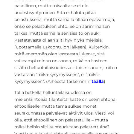
pakollinen, mutta toisaalta se ei ole
uudestisyntyminen. Sitä ei haluta pitää
pelastuksena, mutta samalla ollaan epävarmoja,
onko se pelastuksen ehto. Se on äärimmäisen
tärkeä, mutta samalla sen sisältö on auki.
Kastetavasta ollaan silti hyvin yksimielisiä
(upottamalla uskoontulon jälkeen). Kuitenkin,
mitä enemmän olen kasteesta lukenut, sitä
vaikeampi minun on sanoa, mikä on kasteen
sisältö helluntailaisuudessa – toisin sanoin, miten
vastataan ”mikä-kysymykseen”, ei ”miksi-
kysymykseen”. (Aiheesta tarkemmin
täällä
)
Tällä hetkellä helluntailaisuudessa on
mielenkiintoisia tilanteita: kaste on usein ehtona
ehtoolliselle, mutta tämä sulkee monet
seurakunnassa palvelevat aktiivit ulos. Viesti voi
olla, että ehtoollinen on pelastetuille – mutta
miksi heihin silti suhtaudutaan pelastettuina?
Viesti voi olla, että ehtoollisesta osallisuus on vain