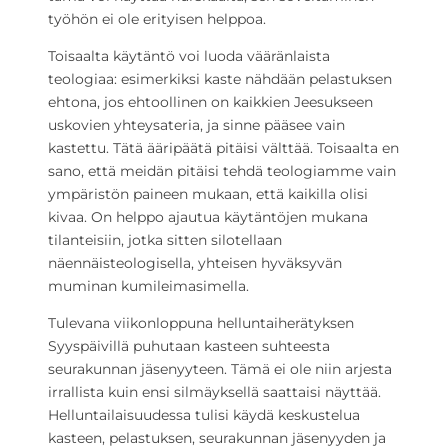
työhön ei ole erityisen helppoa.
Toisaalta käytäntö voi luoda vääränlaista
teologiaa: esimerkiksi kaste nähdään pelastuksen
ehtona, jos ehtoollinen on kaikkien Jeesukseen
uskovien yhteysateria, ja sinne pääsee vain
kastettu. Tätä ääripäätä pitäisi välttää. Toisaalta en
sano, että meidän pitäisi tehdä teologiamme vain
ympäristön paineen mukaan, että kaikilla olisi
kivaa. On helppo ajautua käytäntöjen mukana
tilanteisiin, jotka sitten silotellaan
näennäisteologisella, yhteisen hyväksyvän
muminan kumileimasimella.
Tulevana viikonloppuna helluntaiherätyksen
Syyspäivillä puhutaan kasteen suhteesta
seurakunnan jäsenyyteen. Tämä ei ole niin arjesta
irrallista kuin ensi silmäyksellä saattaisi näyttää.
Helluntailaisuudessa tulisi käydä keskustelua
kasteen, pelastuksen, seurakunnan jäsenyyden ja