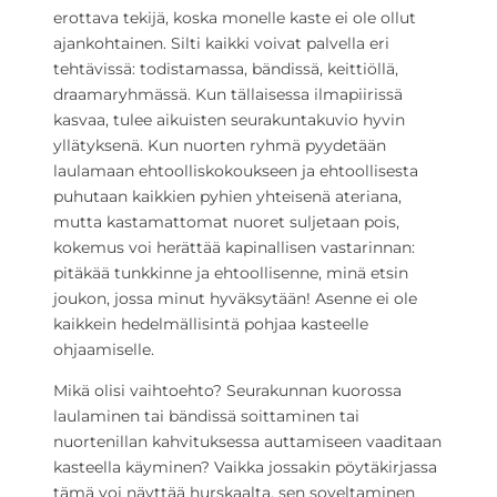
erottava tekijä, koska monelle kaste ei ole ollut
ajankohtainen. Silti kaikki voivat palvella eri
tehtävissä: todistamassa, bändissä, keittiöllä,
draamaryhmässä. Kun tällaisessa ilmapiirissä
kasvaa, tulee aikuisten seurakuntakuvio hyvin
yllätyksenä. Kun nuorten ryhmä pyydetään
laulamaan ehtoolliskokoukseen ja ehtoollisesta
puhutaan kaikkien pyhien yhteisenä ateriana,
mutta kastamattomat nuoret suljetaan pois,
kokemus voi herättää kapinallisen vastarinnan:
pitäkää tunkkinne ja ehtoollisenne, minä etsin
joukon, jossa minut hyväksytään! Asenne ei ole
kaikkein hedelmällisintä pohjaa kasteelle
ohjaamiselle.
Mikä olisi vaihtoehto? Seurakunnan kuorossa
laulaminen tai bändissä soittaminen tai
nuortenillan kahvituksessa auttamiseen vaaditaan
kasteella käyminen? Vaikka jossakin pöytäkirjassa
tämä voi näyttää hurskaalta, sen soveltaminen