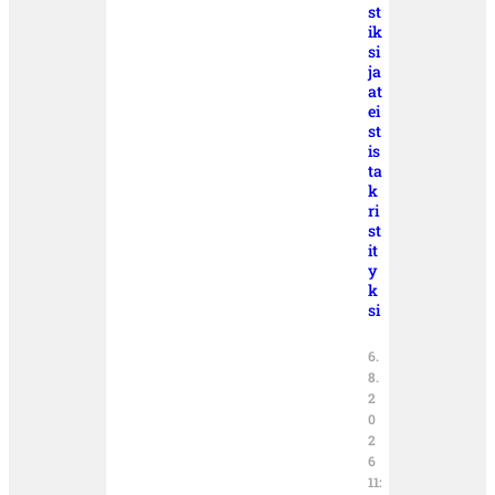
st
ik
si
ja
at
ei
st
is
ta
k
ri
st
it
y
k
si
6.
8.
2
0
2
6
11: