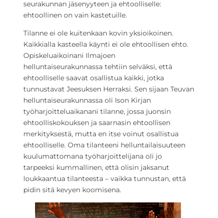
seurakunnan jäsenyyteen ja ehtoolliselle:
ehtoollinen on vain kastetuille.
Tilanne ei ole kuitenkaan kovin yksioikoinen.
Kaikkialla kasteella käynti ei ole ehtoollisen ehto.
Opiskeluaikoinani Ilmajoen
helluntaiseurakunnassa tehtiin selväksi, että
ehtoolliselle saavat osallistua kaikki, jotka
tunnustavat Jeesuksen Herraksi. Sen sijaan Teuvan
helluntaiseurakunnassa oli Ison Kirjan
työharjoitteluaikanani tilanne, jossa juonsin
ehtoolliskokouksen ja saarnasin ehtoollisen
merkityksestä, mutta en itse voinut osallistua
ehtoolliselle. Oma tilanteeni helluntailaisuuteen
kuulumattomana työharjoittelijana oli jo
tarpeeksi kummallinen, että olisin jaksanut
loukkaantua tilanteesta – vaikka tunnustan, että
pidin sitä kevyen koomisena.