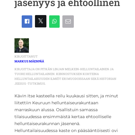
jäsenyys ja ehtoollinen
KIRJOITTANUT
MARKUS MÄENPÄÄ
KIRJOITTAJA ON PITKÄN LINJAN MELKEIN-HELLUNTAILAINEN JA
TUORE HELLUNTAILAINEN. KIINNOSTUKSEN KOHTEINA
HELLUNTAILAISUUDEN ILMIÖT ERI MUODOISSAAN SEKÄ HISTORIAN
JEESUS -TUTKIMUS.
Kävin itse kasteella reilu kuukausi sitten, ja minut
liitettiin Keuruun helluntaiseurakuntaan
marraskuun alussa. Osallistuin samassa
tilaisuudessa ensimmäistä kertaa ehtoolliselle
helluntaiseurakunnan jäsenenä.
Helluntailaisuudessa kaste on pääsääntöisesti ovi