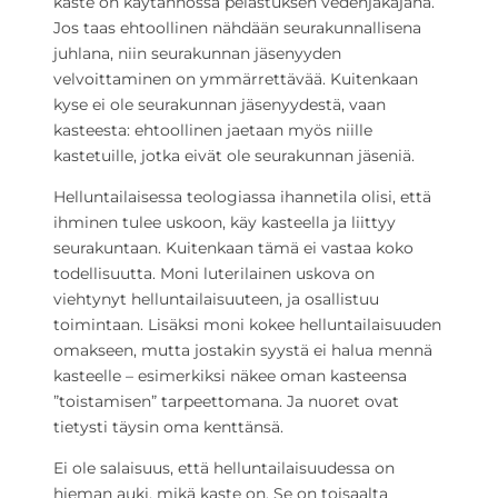
kaste on käytännössä pelastuksen vedenjakajana.
Jos taas ehtoollinen nähdään seurakunnallisena
juhlana, niin seurakunnan jäsenyyden
velvoittaminen on ymmärrettävää. Kuitenkaan
kyse ei ole seurakunnan jäsenyydestä, vaan
kasteesta: ehtoollinen jaetaan myös niille
kastetuille, jotka eivät ole seurakunnan jäseniä.
Helluntailaisessa teologiassa ihannetila olisi, että
ihminen tulee uskoon, käy kasteella ja liittyy
seurakuntaan. Kuitenkaan tämä ei vastaa koko
todellisuutta. Moni luterilainen uskova on
viehtynyt helluntailaisuuteen, ja osallistuu
toimintaan. Lisäksi moni kokee helluntailaisuuden
omakseen, mutta jostakin syystä ei halua mennä
kasteelle – esimerkiksi näkee oman kasteensa
”toistamisen” tarpeettomana. Ja nuoret ovat
tietysti täysin oma kenttänsä.
Ei ole salaisuus, että helluntailaisuudessa on
hieman auki, mikä kaste on. Se on toisaalta