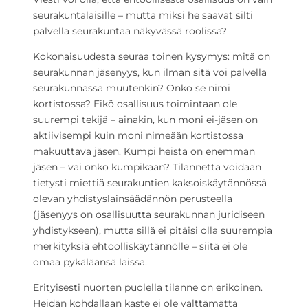
seurakuntalaisille – mutta miksi he saavat silti
palvella seurakuntaa näkyvässä roolissa?
Kokonaisuudesta seuraa toinen kysymys: mitä on
seurakunnan jäsenyys, kun ilman sitä voi palvella
seurakunnassa muutenkin? Onko se nimi
kortistossa? Eikö osallisuus toimintaan ole
suurempi tekijä – ainakin, kun moni ei-jäsen on
aktiivisempi kuin moni nimeään kortistossa
makuuttava jäsen. Kumpi heistä on enemmän
jäsen – vai onko kumpikaan? Tilannetta voidaan
tietysti miettiä seurakuntien kaksoiskäytännössä
olevan yhdistyslainsäädännön perusteella
(jäsenyys on osallisuutta seurakunnan juridiseen
yhdistykseen), mutta sillä ei pitäisi olla suurempia
merkityksiä ehtoolliskäytännölle – siitä ei ole
omaa pykäläänsä laissa.
Erityisesti nuorten puolella tilanne on erikoinen.
Heidän kohdallaan kaste ei ole välttämättä