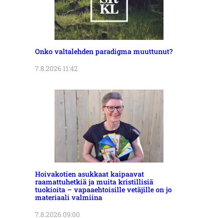
Onko valtalehden paradigma muuttunut?
7.8.2026 11:42
Hoivakotien asukkaat kaipaavat
raamattuhetkiä ja muita kristillisiä
tuokioita – vapaaehtoisille vetäjille on jo
materiaali valmiina
7.8.2026 09:00