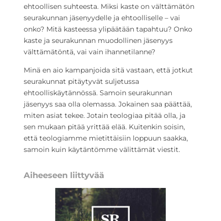
ehtoollisen suhteesta. Miksi kaste on välttämätön
seurakunnan jäsenyydelle ja ehtoolliselle – vai
onko? Mitä kasteessa ylipäätään tapahtuu? Onko
kaste ja seurakunnan muodollinen jäsenyys
välttämätöntä, vai vain ihannetilanne?
Minä en aio kampanjoida sitä vastaan, että jotkut
seurakunnat pitäytyvät suljetussa
ehtoolliskäytännössä. Samoin seurakunnan
jäsenyys saa olla olemassa. Jokainen saa päättää,
miten asiat tekee. Jotain teologiaa pitää olla, ja
sen mukaan pitää yrittää elää. Kuitenkin soisin,
että teologiamme mietittäisiin loppuun saakka,
samoin kuin käytäntömme välittämät viestit.
Aiheeseen liittyvää