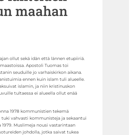
un maahan
an ollut sekä idän että lännen etupiiriä.
en maastoissa. Apostoli Tuomas toi
anin seuduille jo varhaiskirkon aikana.
anistuimia ennen kuin islam tuli alueelle.
ksuivat islamin, ja niin kristinuskon
vuille tultaessa ei alueella ollut enää
uonna 1978
kommunistien tekemä
o tuki vahvasti kommunisteja ja sekaantui
a 1979. Muslimeja nousi vastarintaan
otureiden johdolla, jotka saivat tukea