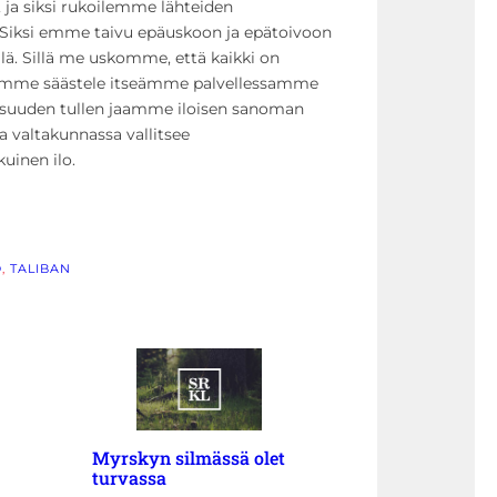
, ja siksi rukoilemme lähteiden
Siksi emme taivu epäuskoon ja epätoivoon
lä. Sillä me uskomme, että kaikki on
 Emme säästele itseämme palvellessamme
ilaisuuden tullen jaamme iloisen sanoman
a valtakunnassa vallitsee
uinen ilo.
Ö
, 
TALIBAN
Myrskyn silmässä olet
turvassa