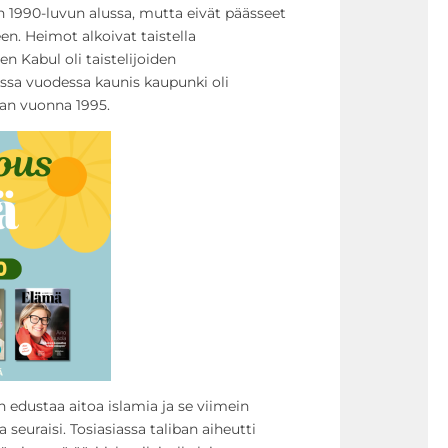
an 1990-luvun alussa, mutta eivät päässeet
en. Heimot alkoivat taistella
n Kabul oli taistelijoiden
sa vuodessa kaunis kaupunki oli
llan vuonna 1995.
n edustaa aitoa islamia ja se viimein
 seuraisi. Tosiasiassa taliban aiheutti