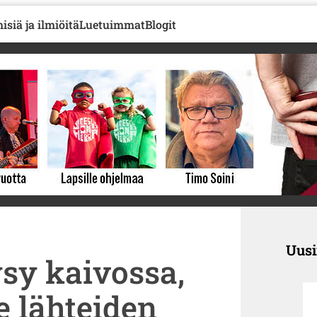
isiä ja ilmiöitä
Luetuimmat
Blogit
Uus
ysy kaivossa,
e lähteiden