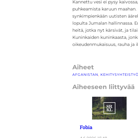
Kannettu vesi ei pysy kaivossa
puhkeamista karuun maahan.
synkimpienkään uutisten äärel
lopulta Jumalan hallinnassa.
heitä, jotka nyt kärsivät, ja t
Kuninkaiden kuninkaasta, jonk
oikeudenmukaisuus, rauha ja ik
Aiheet
AFGANISTAN
, 
KEHITYSYHTEISTY
Aiheeseen liittyvää
Fobia