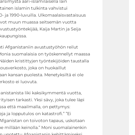
ärsimystä ääri-islamilaisella lain
ltainen
islamin tulkinta vahvistui
80- ja 1990-luvuilla. Ulkomaalaisvastaisuus
kasvot muun muassa seitsemän vuotta
vustustyöntekijää, Kaija Martin ja Seija
 kaupungissa.
i Afganistaniin avustustyöhön reilut
Monia suomalaisia on työskennellyt maassa
Näiden kristittyjen työntekijöiden taustalla
usverkosto, joka on huokaillut
n kansan puolesta. Menetyksiltä ei ole
erkosto ei luovuta.
ganistanista liki kaksikymmentä vuotta,
rityisen tarkasti. Yksi sävy, joka tulee läpi
sa että maailmalla, on pettymys:
 ja lopputulos on katastrofi.” ”Ei
”Afganistan on toivoton tapaus, uskotaan
nne millään keinolla.” Moni suomalainenkin
on upotettu Afganistanin kehittämiseksi