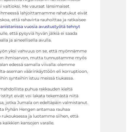
 valtioksi. Me vauraat länsimaiset
hmeessä lahjoittamamme rahatukut eivät
oa, että rahavirta rauhoittaa ja ratkaisee
anistanissa vuosia avustustyötä tehnyt
le, että pysyviä hyvän jälkiä ei saada
la ja aineellisella avulla.
tustyön yksi vahvuus on se, että myönnämme
isen ihmisarvon, mutta tunnustamme myös
lan edessä samalla viivalla: olemme
alta-aseman väärinkäyttöön eli korruptioon,
hin synteihin istuu meissä tiukassa.
mahdollista puhua rakkauden kieltä
kristityt eivät voi lakata tekemästä niitä
sa, jotka Jumala on edeltäpäin valmistanut.
sta Pyhän Hengen antamaa rauhaa
rukouksessa ja luotamme siihen, että
kaikkien kansojen varalle.