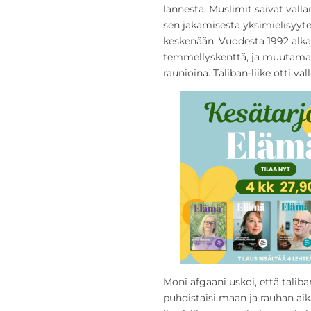
lännestä. Muslimit saivat vall
sen jakamisesta yksimielisyyte
keskenään.
Vuodesta 1992 alkae
temmellyskenttä, ja muutamas
raunioina. Taliban-liike otti va
Moni afgaani uskoi, että taliba
puhdistaisi maan ja rauhan aika