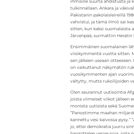
ihmisille suurta ahdistusta ja k
tulkinnallaan.
Ankara ja väkiva
Pakistanin pakolaisleireillä 19
vahvistui, ja tämä ilmiö sai 
sitten, kun kaksi suomalaista a
Järvenpää, surmattiin Heratin
Ensimmäinen suomalainen läht
viisikymmentä vuotta sitten. 
sen jälkeen useaan otteeseen.
on vaikuttanut näkymätön ruko
vuosikymmenten ajan vuorimaa
vältytty, mutta rukoilijoiden v
Olen seurannut uutisointia Af
joista viimeiset viikot jälleen e
monista uutisista sekä Suomes
”Panostimme maahan miljardeja
kannettu vesi kaivossa pysy.” 
jo, ettei demokratia juurru si
harmittelee veroeuroja, joita 