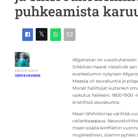
puhkeamista karu
Afganistan on vuosituhansien aj
Silkkitien haarat risteilivät s
KIRJOITTANUT
evankeliumin nykyisen Afganist
VIRPI KURVINEN
Maassa oli seurakuntia ja piisp
Monet hallitsijat kuitenkin oma
vaikutus heikkeni. 1800-1900 -lu
kristillisiä seurakuntia.
Maan lähihistoriaa värittää v
vallankaappaus. Neuvostoliitt
maan sisällä konfliktiin vuonn
mujahedinien, islamin pyhien s