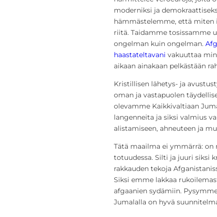
moderniksi ja demokraattiseksi
hämmästelemme, että miten i
riitä. Taidamme tosissamme usk
ongelman kuin ongelman.
Afg
haastateltavani
vakuuttaa minul
aikaan ainakaan pelkästään rahal
Kristillisen lähetys- ja avus
oman ja vastapuolen täydell
olevamme Kaikkivaltiaan Juma
langenneita ja siksi valmius v
alistamiseen, ahneuteen ja mui
Tätä maailma ei ymmärrä: on 
totuudessa. Silti ja juuri siksi 
rakkauden tekoja Afganistanis
Siksi emme lakkaa rukoilema
afgaanien sydämiin. Pysymme 
Jumalalla on hyvä suunnitelma 