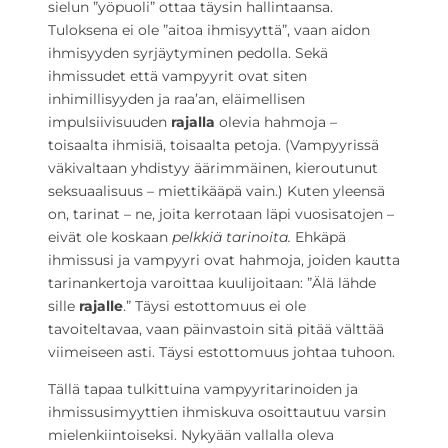
sielun ”yöpuoli” ottaa täysin hallintaansa.
Tuloksena ei ole ”aitoa ihmisyyttä”, vaan aidon
ihmisyyden syrjäytyminen pedolla. Sekä
ihmissudet että vampyyrit ovat siten
inhimillisyyden ja raa’an, eläimellisen
impulsiivisuuden
raja
lla
olevia hahmoja –
toisaalta ihmisiä, toisaalta petoja. (Vampyyrissä
väkivaltaan yhdistyy äärimmäinen, kieroutunut
seksuaalisuus
–
miettikääpä vain.)
Kuten yleensä
on, tarinat – ne, joita kerrotaan läpi vuosisatojen –
eivät ole koskaan
pelkkiä tarinoita.
Ehkäpä
ihmissusi ja vampyyri ovat hahmoja, joiden kautta
tarinankertoja varoittaa kuulijoitaan: ”Älä lähde
sille
rajalle
.” Täysi estottomuus ei ole
tavoiteltavaa, vaan päinvastoin sitä pitää välttää
viimeiseen asti. Täysi estottomuus johtaa tuhoon.
Tällä tapaa tulkittuina vampyyritarinoiden ja
ihmissusimyyttien ihmiskuva osoittautuu varsin
mielenkiintoiseksi. Nykyään vallalla oleva