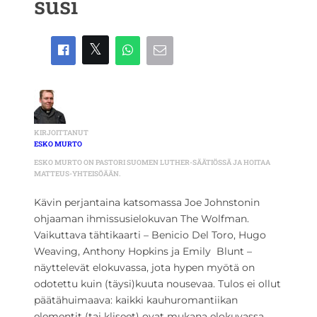
susi
KIRJOITTANUT
ESKO MURTO
ESKO MURTO ON PASTORI SUOMEN LUTHER-SÄÄTIÖSSÄ JA HOITAA
MATTEUS-YHTEISÖÄÄN.
Kävin perjantaina katsomassa Joe Johnstonin
ohjaaman ihmissusielokuvan The Wolfman.
Vaikuttava tähtikaarti – Benicio Del Toro, Hugo
Weaving, Anthony Hopkins ja Emily Blunt –
näyttelevät elokuvassa, jota hypen myötä on
odotettu kuin (täysi)kuuta nousevaa. Tulos ei ollut
päätähuimaava: kaikki kauhuromantiikan
elementit (tai kliseet) ovat mukana elokuvassa,