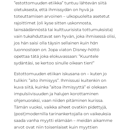
”estottomuuden etiikka” tuntuu lähtevän siitä
oletuksesta, että ihmissydän on hyvä ja
toteuttamisen arvoinen – ulkopuolelta asetetut
rajoittimet (oli kyse sitten uskonnosta,
lainsäädännöstä tai kulttuurisista tottumuksista)
vain tukahduttavat sen hyvän, joka ihmisessä olisi,
jos hän saisi olla täysin sellainen
kuin hän
luonnostaan on.
Jopa viaton Disney-höttö
opettaa tätä joka elokuvassaan: ”Kuuntele
sydäntäsi, se kertoo sinulle oikean tien!”
Estottomuuden etiikan iskusana on – kuten jo
tulikin: ”aito ihmisyys”. Ihmissusi kuitenkin on
kuva siitä, kuinka ”aitoa ihmisyyttä” ei olekaan
impulsiivisuuden ja halujen korottaminen
ohjenuoraksi, vaan niiden pitäminen kurissa.
Tämän vuoksi, vaikka aiheet ovatkin pidettyjä,
(post)modernilla tarinankertojalla on vaikeuksia
saada vanha myytti elämään – meidän aikamme
arvot ovat niin toisenlaiset kuin myyttien