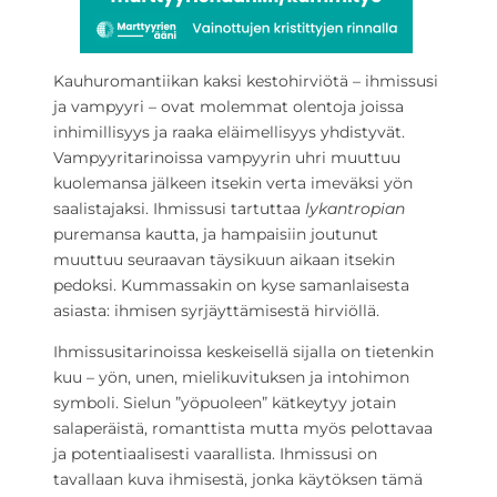
Kauhuromantiikan kaksi kestohirviötä – ihmissusi
ja vampyyri – ovat molemmat olentoja joissa
inhimillisyys ja raaka eläimellisyys yhdistyvät.
Vampyyritarinoissa vampyyrin uhri muuttuu
kuolemansa jälkeen itsekin verta imeväksi yön
saalistajaksi. Ihmissusi tartuttaa
lykantropian
puremansa kautta, ja hampaisiin joutunut
muuttuu seuraavan täysikuun aikaan itsekin
pedoksi. Kummassakin on kyse samanlaisesta
asiasta: ihmisen syrjäyttämisestä hirviöllä.
Ihmissusitarinoissa keskeisellä sijalla on tietenkin
kuu – yön, unen, mielikuvituksen ja intohimon
symboli. Sielun ”yöpuoleen” kätkeytyy jotain
salaperäistä, romanttista mutta myös pelottavaa
ja potentiaalisesti vaarallista. Ihmissusi on
tavallaan kuva ihmisestä, jonka käytöksen tämä