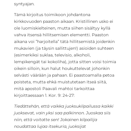
syntyajan.
Tämä kirjoitus toimikoon johdantona
kirkkovuoden paaston aikaan. Kristillinen usko ei
ole luomiskielteinen, mutta siihen sisältyy kyllä
vahva itsensä hillitsemisen elementti. Paaston
aikana voi ”harjoitella” tätä hillitsemistä joidenkin
mukavien (ja täysin sallittujen!) asioiden suhteen
(esimerkiksi suklaa, televisio, alkoholi,
lempikengät tai kokoliha), jotta sitten voisi toimia
oikein silloin, kun halut houkuttelevat johonkin
selvästi väärään ja pahaan. Ei paastoamalla petoa
poisteta, mutta ehkä muistutetaan itseä siitä,
mitä apostoli Paavali mahtoi tarkoittaa
kirjoittaessaan 1. Kor. 9: 24-27:
Tiedättehän, että vaikka juoksukilpailussa kaikki
juoksevat, vain yksi saa palkinnon. Juoskaa siis
niin, että voitatte sen! Jokainen kilpailija
noudattaa lujaa itsekuria, juoksijat