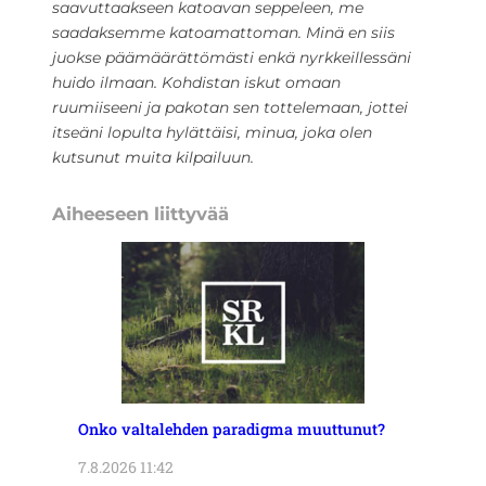
saavuttaakseen katoavan seppeleen, me
saadaksemme katoamattoman. Minä en siis
juokse päämäärättömästi enkä nyrkkeillessäni
huido ilmaan. Kohdistan iskut omaan
ruumiiseeni ja pakotan sen tottelemaan, jottei
itseäni lopulta hylättäisi, minua, joka olen
kutsunut muita kilpailuun.
Aiheeseen liittyvää
Onko valtalehden paradigma muuttunut?
7.8.2026 11:42