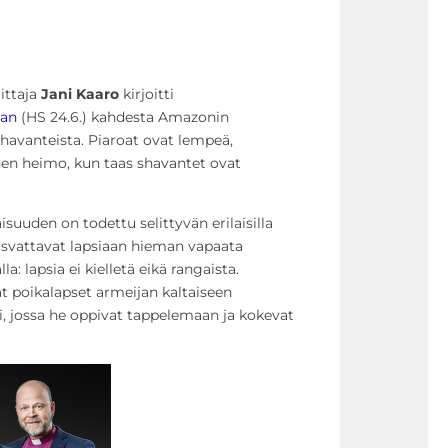
ittaja
Jani Kaaro
kirjoitti
aan
(HS 24.6.) kahdesta Amazonin
shavanteista. Piaroat ovat lempeä,
nen heimo, kun taas shavantet ovat
uuden on todettu selittyvän erilaisilla
asvattavat lapsiaan hieman vapaata
a: lapsia ei kielletä eikä rangaista.
t poikalapset armeijan kaltaiseen
i, jossa he oppivat tappelemaan ja kokevat