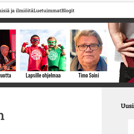
isiä ja ilmiöitä
Luetuimmat
Blogit
Uus
n