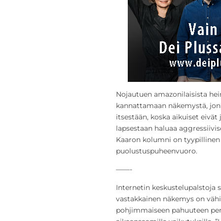
Nojautuen amazonilaisista hei
kannattamaan näkemystä, jon
itsestään, koska aikuiset eivät
lapsestaan haluaa aggressiivis
Kaaron kolumni on tyypilline
puolustuspuheenvuoro.
——-
Internetin keskustelupalstoja 
vastakkainen näkemys on vähi
pohjimmaiseen pahuuteen per