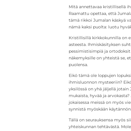
Mitä annettavaa kristillisellä 
Raamattu opettaa, että Jumala
tämä rikkoi Jumalan käskyä vas
nämä kaksi puolta: luotu hyvä
Kristillisillä kirkkokunnilla o
asteesta. Ihmiskäsityksen suht
pessimistisimpiä ja ortodoksit o
näkemyksille on yhteistä se, e
puolensa.
Eikö tämä ole loppujen lopuksi 
ihmisluonnon mysteeriin? Eikö 
yksilössä on yhä jäljellä jota
mukaista, hyvää ja arvokasta? J
jokaisessa meissä on myös vi
synnistä myöskään käytännön
Tällä on seurauksensa myös sii
yhteiskunnan tehtävästä. Mol