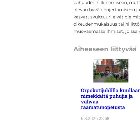
pahuuden hillitsemiseen, mut
olevan hyvän nujertamiseen ja
kasvatuskulttuuri eivät ole mi
oikeudenmukaisuus tai hillittöm
muovaamassa ihmiset, joissa v
Aiheeseen liittyvää
Orpokotijuhlilla kuullaa
nimekkäitä puhujia ja
vahvaa
raamatunopetusta
6.8.2026 22:58