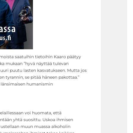
moista saatuihin tietoihin Kaaro päätyy
ka mukaan ”hyvä näyttää tulevan
 juuri puutu lasten kasvatukseen. Mutta jos
en tyrannin, se pitää häneen pakottaa.”
n länsimaisen humanismin
selaillessaan voi huomata, että
ntään yhtä suosittu. Uskoa ihmisen
ustellaan muun muassa alkoholin