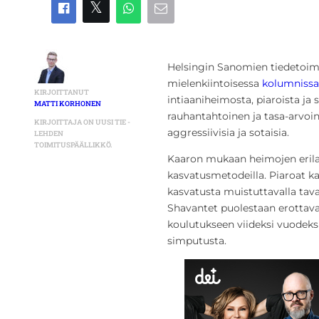
Helsingin Sanomien tiedetoim
mielenkiintoisessa
kolumniss
KIRJOITTANUT
intiaaniheimosta, piaroista ja 
MATTI KORHONEN
rauhantahtoinen ja tasa-arvoi
KIRJOITTAJA ON UUSI TIE -
aggressiivisia ja sotaisia.
LEHDEN
TOIMITUSPÄÄLLIKKÖ.
Kaaron mukaan heimojen erilais
kasvatusmetodeilla. Piaroat k
kasvatusta muistuttavalla tavall
Shavantet puolestaan erottava
koulutukseen viideksi vuodeks
simputusta.