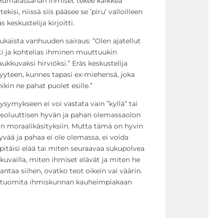
 ”Humalassahan ihmiset tekee kaikkea
kisi, niissä siis pääsee se ’piru’ valloilleen
 keskustelija kirjoitti.
ukaista vanhuuden sairaus: ”Olen ajatellut
ti ja kohtelias ihminen muuttuukin
aukkuvaksi hirviöksi.” Eräs keskustelija
yteen, kunnes tapasi ex-miehensä, joka
nikin ne pahat puolet esille.”
ysymykseen ei voi vastata vain ”kyllä” tai
absoluuttisen hyvän ja pahan olemassaolon
iin moraalikäsityksiin. Mutta tämä on hyvin
vää ja pahaa ei ole olemassa, ei voida
itäisi elää tai miten seuraavaa sukupolvea
 kuvailla, miten ihmiset elävät ja miten he
ntaa siihen, ovatko teot oikein vai väärin.
ita tuomita ihmiskunnan kauheimpiakaan