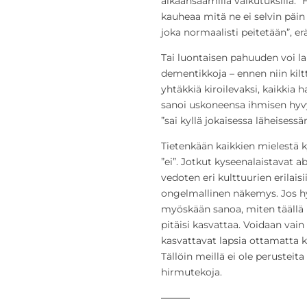
aikaansaamilla vaikutuksilla.
kauheaa mitä ne ei selvin päin te
joka normaalisti peitetään”, eräs
Tai luontaisen pahuuden voi la
dementikkoja – ennen niin kilt
yhtäkkiä kiroilevaksi, kaikkia h
sanoi uskoneensa ihmisen hyvy
”sai kyllä jokaisessa läheisessä
Tietenkään kaikkien mielestä k
”ei”. Jotkut kyseenalaistavat 
vedoten eri kulttuurien erilais
ongelmallinen näkemys. Jos hy
myöskään sanoa, miten täällä p
pitäisi kasvattaa. Voidaan vain
kasvattavat lapsia ottamatta ka
Tällöin meillä ei ole peruste
hirmutekoja.
———