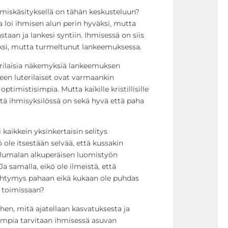
ihmiskäsityksellä on tähän keskusteluun?
 loi ihmisen alun perin hyväksi, mutta
taan ja lankesi syntiin. Ihmisessä on siis
ksi, mutta turmeltunut lankeemuksessa.
n erilaisia näkemyksiä lankeemuksen
een luterilaiset ovat varmaankin
ptimistisimpia. Mutta kaikille kristillisille
ttä ihmisyksilössä on sekä hyvä että paha
kaikkein yksinkertaisin selitys
ole itsestään selvää, että kussakin
in Jumalan alkuperäisen luomistyön
a samalla, eikö ole ilmeistä, että
ehtymys pahaan eikä kukaan ole puhdas
 toimissaan?
hen, mitä ajatellaan kasvatuksesta ja
empia tarvitaan ihmisessä asuvan