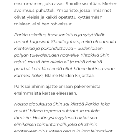
ensimmäinen, joka avasi Shinille sisintään. Miehen
avoimuus puhutteli. Ympäristö, jossa ilmiannot
olivat yleisiä ja kaikki opetettu kyttäämään
toisiaan, ei siihen rohkaissut.
Parkin uskallus, itsekunnioitus ja sytyttävät
tarinat tarjosivat Shinille jotain, mikä oli samalla
kiehtovaa ja pakahduttavaa – uudenlaisen
pohjan tulevaisuuden haaveille. Yhtäkkiä Shin
tajusi, missä hän oikein eli ja mitä häneltä
puuttui. Leiri 14 ei enää ollut hänen kotinsa vaan
karmea häkki,
Blaine Harden kirjoittaa.
Park sai Shinin ajattelemaan pakenemista
ensimmäistä kertaa eläessään.
Noista ajatuksista Shin sai kiittää Parkia, joka
muutti hänen tapansa suhtautua muihin
ihmisiin. Heidän ystävyytensä rikkoi sen
elinikäisen toimintamalli, joka oli Shinin
epäterveen äitisuhteen perua ja jota leimasivat