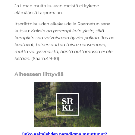
Ja ilman muita kukaan meistä ei kykene
elämäänsä tarpomaan.
Itseriittoisuuden aikakaudella Raamatun sana
kutsuu:
Kaksin on parempi kuin yksin, sillä
kumpikin saa vaivoistaan hyvän palkan. Jos he
kaatuvat, toinen auttaa toista nousemaan,
mutta voi yksinäistä, häntä auttamassa ei ole
ketään.
(Saarn.4:9-10)
Aiheeseen liittyvää
Onko valtalehden paradigma muuttunut?