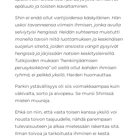
epäluulo ja toisten kavaltaminen.
Shin ei enää ollut vartijoidensa käskyläinen. Hän
uskoi tavanneensa viimein ihmisen, jonka avulla
selviytyisi hengissä. Heidän suhteensa muistutti
monella tavoin niitä luottamuksen ja keskinäisen
suojelun siteitä, joiden ansiosta vangit pysyivät
hengissä ja järjissään natsien keskitysleireillä.
Tutkijoiden mukaan ”henkiinjäämisen
perusyksikkönä” oli siellä ollut kahden ihmisen
ryhmä, ei pelkkä yksilö
, Harden huomauttaa.
Parkin ystävällisyys oli siis voimakkaampaa kuin
väkivalta, sorto ja aivopesu. Se mursi Shinissä
mielen muureja.
Ehkä on niin, että vasta toisen kanssa yksilö voi
nousta toivon taajuudelle, nähdä parempaan
tulevaisuuteen ja alkaa mielessään rakentaa sitä.
Ilman toivoa ja tarkoitusta ihminen ei kestä.