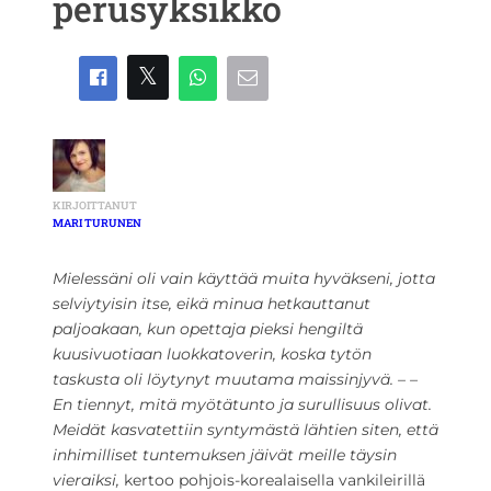
perusyksikkö
KIRJOITTANUT
MARI TURUNEN
Mielessäni oli vain käyttää muita hyväkseni, jotta
selviytyisin itse, eikä minua hetkauttanut
paljoakaan, kun opettaja pieksi hengiltä
kuusivuotiaan luokkatoverin, koska tytön
taskusta oli löytynyt muutama maissinjyvä. – –
En tiennyt, mitä myötätunto ja surullisuus olivat.
Meidät kasvatettiin syntymästä lähtien siten, että
inhimilliset tuntemuksen jäivät meille täysin
vieraiksi,
kertoo pohjois-korealaisella vankileirillä