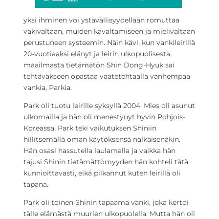
yksi ihminen voi ystävällisyydellään romuttaa
väkivaltaan, muiden kavaltamiseen ja mielivaltaan
perustuneen systeemin. Näin kävi, kun vankileirillä
20-vuotiaaksi elänyt ja leirin ulkopuolisesta
maailmasta tietämätön Shin Dong-Hyuk sai
tehtäväkseen opastaa vaatetehtaalla vanhempaa
vankia, Parkia.
Park oli tuotu leirille syksyllä 2004. Mies oli asunut
ulkomailla ja hän oli menestynyt hyvin Pohjois-
Koreassa. Park teki vaikutuksen Shiniin
hillitsemällä oman käytöksensä nälkäisenäkin.
Hän osasi hassutella laulamalla ja vaikka hän
tajusi Shinin tietämättömyyden hän kohteli tätä
kunnioittavasti, eikä pilkannut kuten leirillä oli
tapana.
Park oli toinen Shinin tapaama vanki, joka kertoi
tälle elämästä muurien ulkopuolella. Mutta hän oli