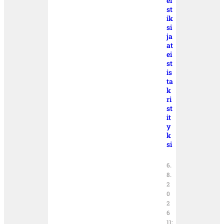
ei
st
ik
si
ja
at
ei
st
is
ta
k
ri
st
it
y
k
si
6.
8.
2
0
2
6
11: