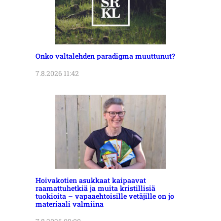
Onko valtalehden paradigma muuttunut?
7.8.2026 11:42
Hoivakotien asukkaat kaipaavat
raamattuhetkiä ja muita kristillisiä
tuokioita – vapaaehtoisille vetäjille on jo
materiaali valmiina