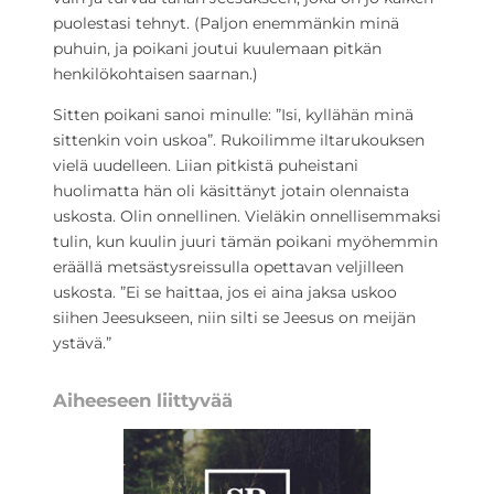
puolestasi tehnyt. (Paljon enemmänkin minä
puhuin, ja poikani joutui kuulemaan pitkän
henkilökohtaisen saarnan.)
Sitten poikani sanoi minulle: ”Isi, kyllähän minä
sittenkin voin uskoa”. Rukoilimme iltarukouksen
vielä uudelleen. Liian pitkistä puheistani
huolimatta hän oli käsittänyt jotain olennaista
uskosta. Olin onnellinen. Vieläkin onnellisemmaksi
tulin, kun kuulin juuri tämän poikani myöhemmin
eräällä metsästysreissulla opettavan veljilleen
uskosta. ”Ei se haittaa, jos ei aina jaksa uskoo
siihen Jeesukseen, niin silti se Jeesus on meijän
ystävä.”
Aiheeseen liittyvää