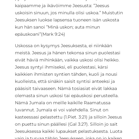
kaipaamme ja ikävöimme Jeesusta: ”Jeesus
uskoisin sinuun, jos minulla olisi uskoa.” Muistutin
Jeesuksen luokse lapsensa tuoneen isän uskosta
kun hän sanoi ”Minä uskon; auta minun
epäuskoani”(Mark 9:24)
Uskossa on kysymys Jeesuksesta, ei niinkään
meistä. Jeesus ja hänen tekonsa sinun puolestasi
eivät häviä mihinkään, vaikka uskosi olisi heikko.
Jeesus syntyi ihmiseksi, eli puolestasi, kärsi
kaikkien ihmisten syntien tähden, kuoli ja nousi
kuolleista, että sinäkin saisit syntisi anteeksi ja
pääsisit taivaaseen. Nämä tosiasiat eivät lakkaa
olemasta sinun uskosi tai epäuskosi perusteella.
Nämä Jumala on meille kaikille Raamatussa
luvannut. Jumala ei voi valehdella. Sinut on
kasteessasi pelastettu (1.Piet. 3:21) ja silloin Jeesus
on puettu sinun päällesi (Gal 3:27). Silloin jo sait
Jeesuksessa kaikki lupaukset pelastuksesta. Luota
vain ja turvaa tähän Jeesukseen, joka on jo kaiken