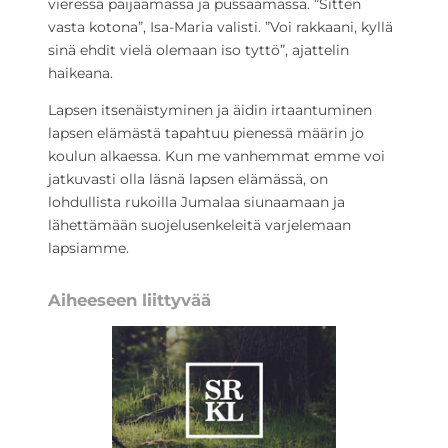
vieressä paijaamassa ja pussaamassa. ”Sitten
vasta kotona”, Isa-Maria valisti. ”Voi rakkaani, kyllä
sinä ehdit vielä olemaan iso tyttö”, ajattelin
haikeana.
Lapsen itsenäistyminen ja äidin irtaantuminen
lapsen elämästä tapahtuu pienessä määrin jo
koulun alkaessa. Kun me vanhemmat emme voi
jatkuvasti olla läsnä lapsen elämässä, on
lohdullista rukoilla Jumalaa siunaamaan ja
lähettämään suojelusenkeleitä varjelemaan
lapsiamme.
Aiheeseen liittyvää