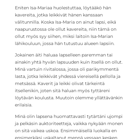
Eniten Isa-Mariaa huolestuttaa, löytääkö hän
kavereita, jotka leikkivät hänen kanssaan
välitunnilla. Koska Isa-Maria on ainut lapsi, eikä
naapurustossa ole ollut kavereita, niin tämä on
ollut myös syy siihen, miksi laitoin Isa-Marian
lähikouluun, jossa hän tutustuu alueen lapsiin.
Jokainen äiti haluaa lapselleen paremman tai
ainakin yhtä hyvän lapsuuden kuin itsellä on ollut.
Minä vartuin rivitalossa, jossa oli parikymmentä
lasta, jotka leikkivät yhdessä viereisellä pellolla ja
metsässä. Kaverit ja leikki olivat tärkeintä
itsellenikin, joten sitä haluan myös tyttäreni
löytävän koulusta. Muutoin olemme yllättävänkin
erilaisia.
Minä olin lapsena huomattavasti tytärtäni ujompi
ja pelkäsin auktoriteetteja, vaikka nykyään monen
on sitä vaikea uskoa. Ensimmäisellä luokalla en
ensimerkiksi uskaltanut mennä vessaan kesken