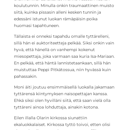
koulutunnin. Minulla onkin traumaattinen muisto
siitä, kuinka pissasin alleni kesken tunnin ja
edessäni istunut luokan rämäpäisin poika
huomasi tapahtuneen.
Tällaista ei onneksi tapahdu omalle tyttärelleni,
sillä hän ei auktoriteetteja pelkää. Siksi onkin vain
hyvä, että hänellä on vanhempi kokenut
miesopettaja, joka varmaan saa kuria Isa-Mariaan.
En pelkää, että häntä lannistetaankaan, sillä hän
muistuttaa Peppi Pitkätossua, niin hyvässä kuin
pahassakin.
Moni äiti joutuu ensimmäisellä luokalla jakamaan
tyttärensä kiintymyksen naisopettajan kanssa.
Ehkä siksi olen hyvilläni siitä, että saan vielä olla
tyttäreni ainoa lohduttaja, ainakin kotona.
Eilen illalla Olarin kirkossa siunattiin
ekaluokkalaiset. Kirkossa tyttö toivoi, etten olisi