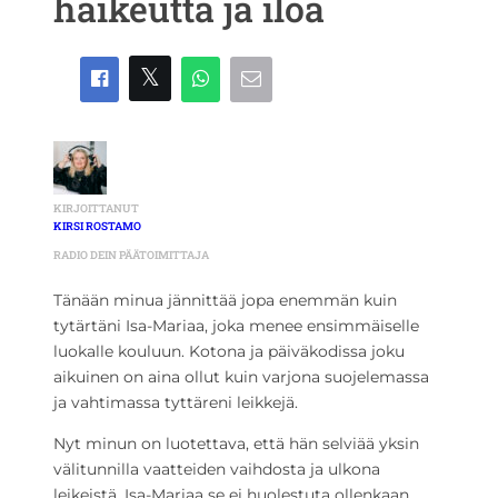
haikeutta ja iloa
KIRJOITTANUT
KIRSI ROSTAMO
RADIO DEIN PÄÄTOIMITTAJA
Tänään minua jännittää jopa enemmän kuin
tytärtäni Isa-Mariaa, joka menee ensimmäiselle
luokalle kouluun. Kotona ja päiväkodissa joku
aikuinen on aina ollut kuin varjona suojelemassa
ja vahtimassa tyttäreni leikkejä.
Nyt minun on luotettava, että hän selviää yksin
välitunnilla vaatteiden vaihdosta ja ulkona
leikeistä. Isa-Mariaa se ei huolestuta ollenkaan,