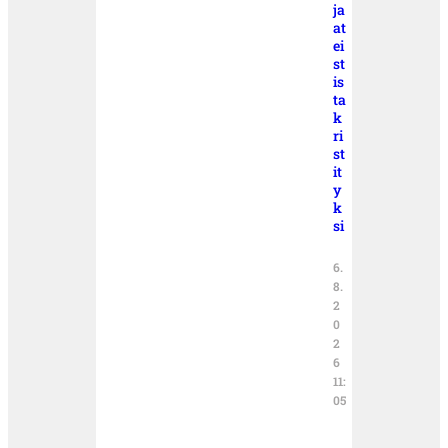
ja
at
ei
st
is
ta
k
ri
st
it
y
k
si
6.
8.
2
0
2
6
11:
05