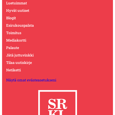
Luetuimmat
Hyvät uutiset
Blogit
Esirukouspalsta
Toimitus
Mediakortti
Palaute
Jätä juttuvinkki
Tilaa uutiskirje
Netiketti
Näytä omat evästeasetukseni