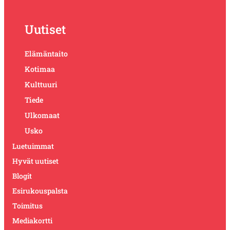
Uutiset
Elämäntaito
Kotimaa
Kulttuuri
Tiede
Ulkomaat
Usko
Luetuimmat
Hyvät uutiset
Blogit
Esirukouspalsta
Toimitus
Mediakortti