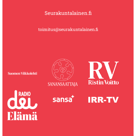
Seurakuntalainen.fi
toimitus@seurakuntalainen.fi