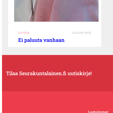
SYYRIA
14.5.2019 09:32
Ei paluuta vanhaan
Tilaa Seurakuntalainen.fi uutiskirje!
Luetuimmat