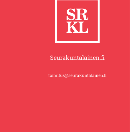
Seurakuntalainen.fi
toimitus@seurakuntalainen.fi