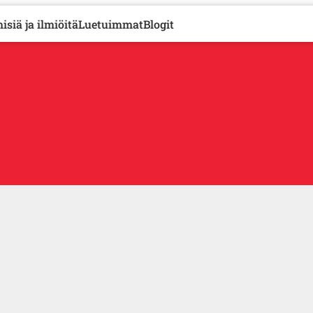
isiä ja ilmiöitä
Luetuimmat
Blogit