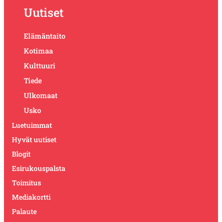
Uutiset
Elämäntaito
Kotimaa
Kulttuuri
Tiede
Ulkomaat
Usko
Luetuimmat
Hyvät uutiset
Blogit
Esirukouspalsta
Toimitus
Mediakortti
Palaute