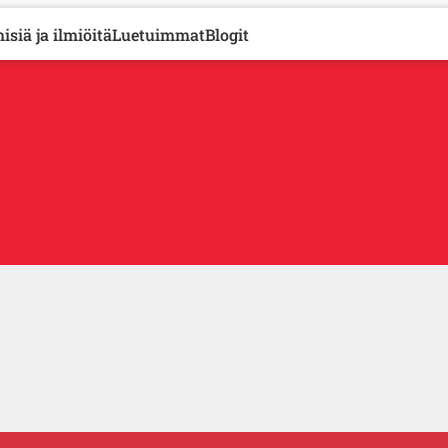
isiä ja ilmiöitä
Luetuimmat
Blogit