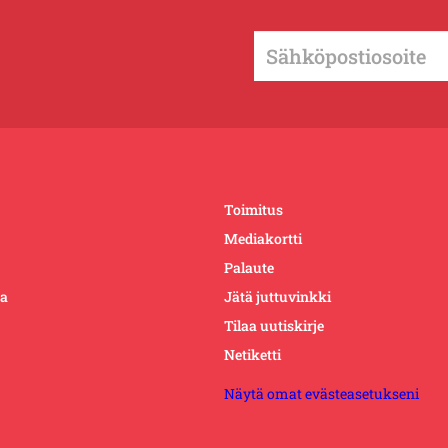
Toimitus
Mediakortti
Palaute
ta
Jätä juttuvinkki
Tilaa uutiskirje
Netiketti
Näytä omat evästeasetukseni