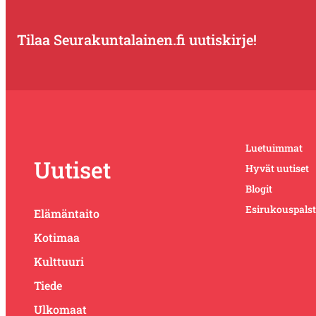
Tilaa Seurakuntalainen.fi uutiskirje!
Luetuimmat
Uutiset
Hyvät uutiset
Blogit
Esirukouspals
Elämäntaito
Kotimaa
Kulttuuri
Tiede
Ulkomaat