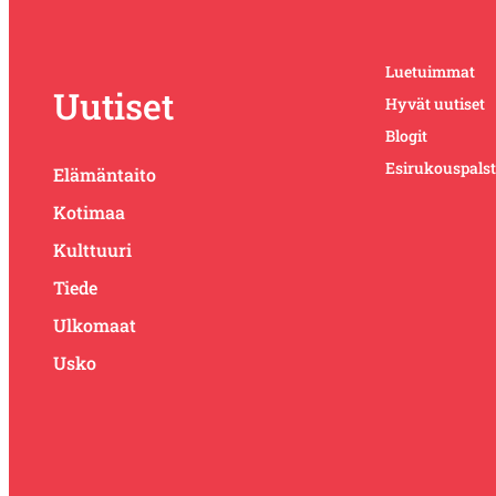
Luetuimmat
Uutiset
Hyvät uutiset
Blogit
Esirukouspals
Elämäntaito
Kotimaa
Kulttuuri
Tiede
Ulkomaat
Usko