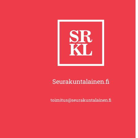
Seurakuntalainen.fi
toimitus@seurakuntalainen.fi