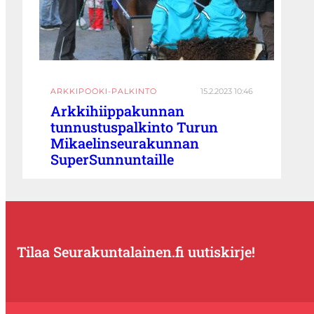
ARKKIPOOKI-PALKINTO
15.2.2023 10:46
Arkkihiippakunnan
tunnustuspalkinto Turun
Mikaelinseurakunnan
SuperSunnuntaille
Tilaa Seurakuntalainen.fi uutiskirje!