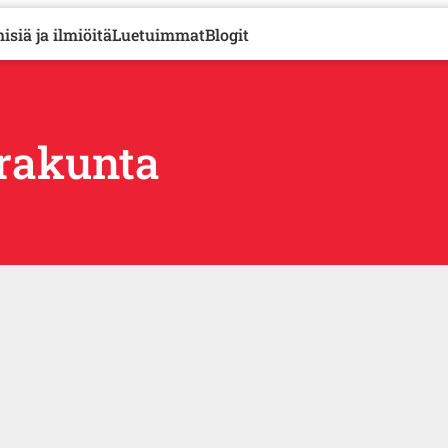
isiä ja ilmiöitä
Luetuimmat
Blogit
rakunta