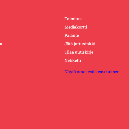
Toimitus
Mediakortti
Palaute
ta
Jätä juttuvinkki
Tilaa uutiskirje
Netiketti
Näytä omat evästeasetukseni