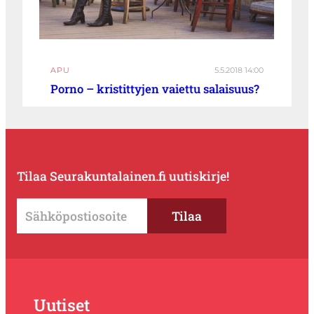
APU
5.5.2018 14:00
Porno – kristittyjen vaiettu salaisuus?
Tilaa Seurakuntalainen.fi uutiskirje!
Uutiset