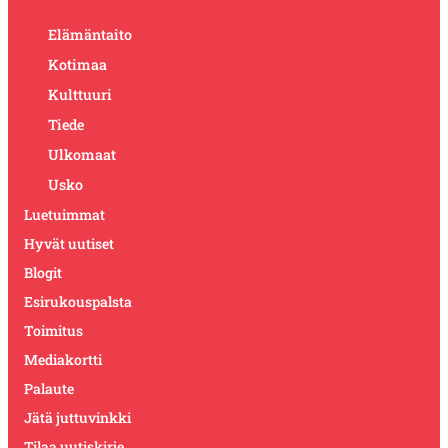
Elämäntaito
Kotimaa
Kulttuuri
Tiede
Ulkomaat
Usko
Luetuimmat
Hyvät uutiset
Blogit
Esirukouspalsta
Toimitus
Mediakortti
Palaute
Jätä juttuvinkki
Tilaa uutiskirje