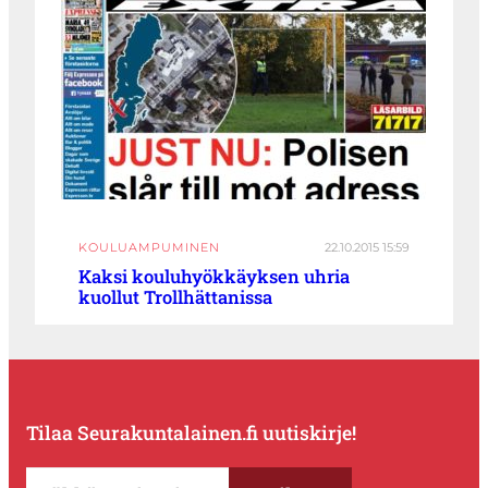
KOULUAMPUMINEN
22.10.2015 15:59
Kaksi kouluhyökkäyksen uhria
kuollut Trollhättanissa
Tilaa Seurakuntalainen.fi uutiskirje!