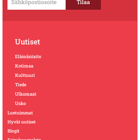
Uutiset
Elämäntaito
Kotimaa
Kulttuuri
Tiede
Ulkomaat
Usko
Luetuimmat
Hyvät uutiset
Blogit
Esirukouspalsta