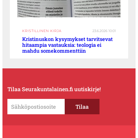
KRISTILLINEN KIRJA
23.6.2026 10:01
Kristinuskon kysymykset tarvitsevat
hitaampia vastauksia: teologia ei
mahdu somekommenttiin
Tilaa Seurakuntalainen.fi uutiskirje!