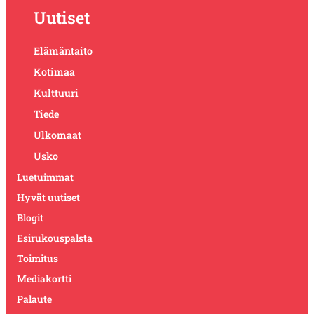
Uutiset
Elämäntaito
Kotimaa
Kulttuuri
Tiede
Ulkomaat
Usko
Luetuimmat
Hyvät uutiset
Blogit
Esirukouspalsta
Toimitus
Mediakortti
Palaute