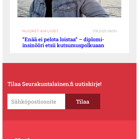
NUORET AIKUISET
17.8.2025 08:00
”Enää ei pelota loistaa” – diplomi-
insinööri etsii kutsumuspolkuaan
Tilaa Seurakuntalainen.fi uutiskirje!