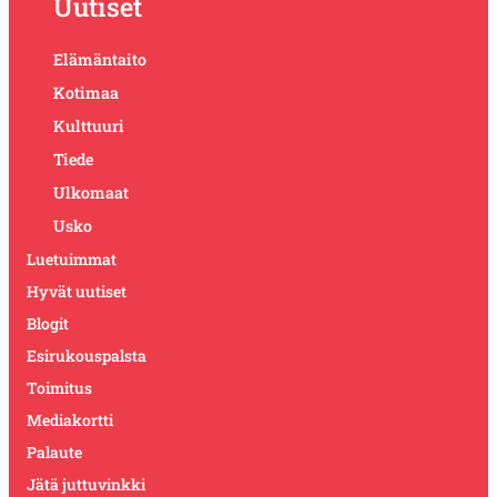
Uutiset
Elämäntaito
Kotimaa
Kulttuuri
Tiede
Ulkomaat
Usko
Luetuimmat
Hyvät uutiset
Blogit
Esirukouspalsta
Toimitus
Mediakortti
Palaute
Jätä juttuvinkki