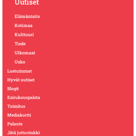
Uutiset
Elämäntaito
Kotimaa
Kulttuuri
Tiede
Ulkomaat
Usko
Luetuimmat
Hyvät uutiset
Blogit
Esirukouspalsta
Toimitus
Mediakortti
Palaute
Jätä juttuvinkki