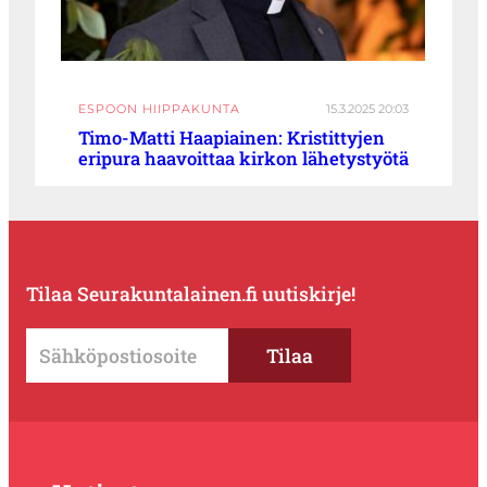
ESPOON HIIPPAKUNTA
15.3.2025 20:03
Timo-Matti Haapiainen: Kristittyjen
eripura haavoittaa kirkon lähetystyötä
Tilaa Seurakuntalainen.fi uutiskirje!