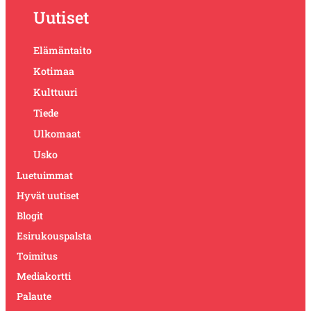
Uutiset
Elämäntaito
Kotimaa
Kulttuuri
Tiede
Ulkomaat
Usko
Luetuimmat
Hyvät uutiset
Blogit
Esirukouspalsta
Toimitus
Mediakortti
Palaute