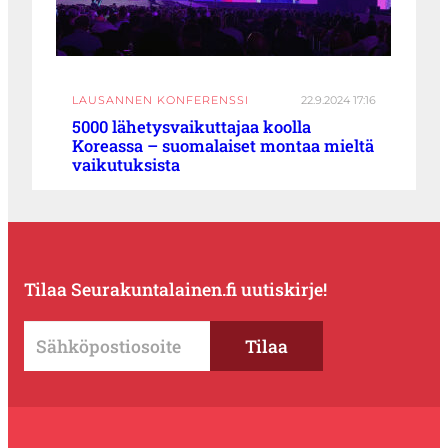
LAUSANNEN KONFERENSSI
22.9.2024 17:16
5000 lähetysvaikuttajaa koolla
Koreassa – suomalaiset montaa mieltä
vaikutuksista
Tilaa Seurakuntalainen.fi uutiskirje!