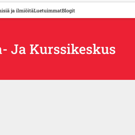
isiä ja ilmiöitä
Luetuimmat
Blogit
- Ja Kurssikeskus