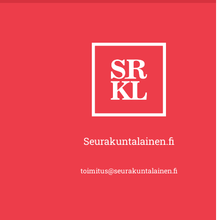
Seurakuntalainen.fi
toimitus@seurakuntalainen.fi