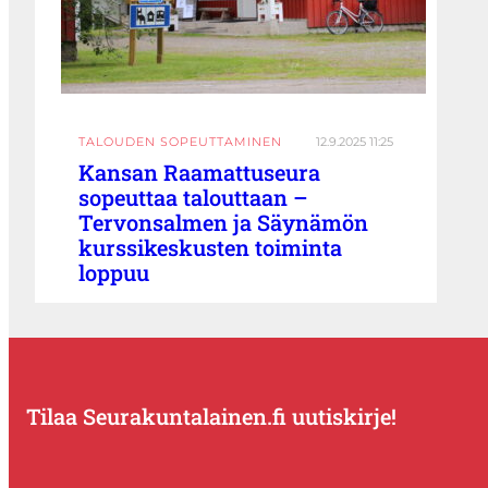
TALOUDEN SOPEUTTAMINEN
12.9.2025 11:25
Kansan Raamattuseura
sopeuttaa talouttaan –
Tervonsalmen ja Säynämön
kurssikeskusten toiminta
loppuu
Tilaa Seurakuntalainen.fi uutiskirje!