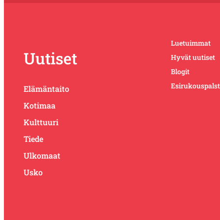
Luetuimmat
Uutiset
Hyvät uutiset
Blogit
Esirukouspals
Elämäntaito
Kotimaa
Kulttuuri
Tiede
Ulkomaat
Usko