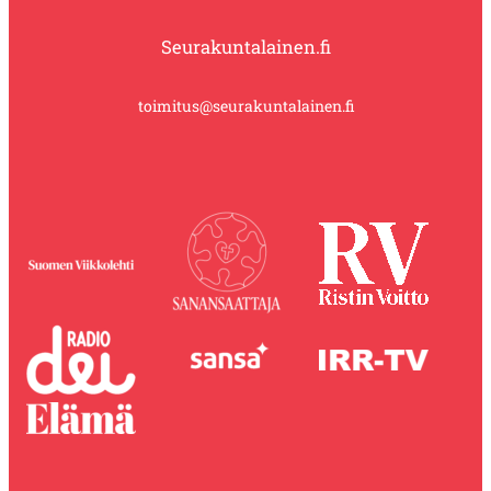
Seurakuntalainen.fi
toimitus@seurakuntalainen.fi