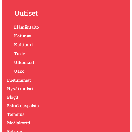
Uutiset
Elämäntaito
Kotimaa
Kulttuuri
Tiede
Ulkomaat
Usko
Luetuimmat
Hyvät uutiset
Blogit
Esirukouspalsta
Toimitus
Mediakortti
Palaute