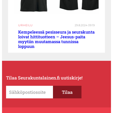
URHEILU
29.8.2024 09:19
Kempeleessä pesisseura ja seurakunta
loivat hittituotteen – Jeesus-paita
myytiin muutamassa tunnissa
loppuun
Tilaa Seurakuntalainen.fi uutiskirje!