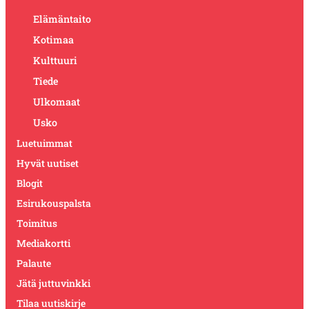
Elämäntaito
Kotimaa
Kulttuuri
Tiede
Ulkomaat
Usko
Luetuimmat
Hyvät uutiset
Blogit
Esirukouspalsta
Toimitus
Mediakortti
Palaute
Jätä juttuvinkki
Tilaa uutiskirje