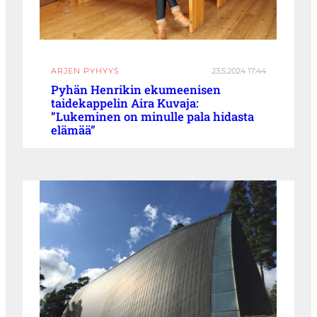
ARJEN PYHYYS
23.5.2024 17:44
Pyhän Henrikin ekumeenisen
taidekappelin Aira Kuvaja:
”Lukeminen on minulle pala hidasta
elämää”