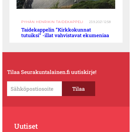
PYHÄN HENRIKIN TAIDEKAPPELI
23.9.2021 12:58
Taidekappelin ”Kirkkokunnat
tutuiksi” -illat vahvistavat ekumeniaa
Tilaa Seurakuntalainen.fi uutiskirje!
Uutiset