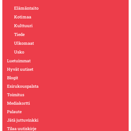
Elämäntaito
Kotimaa
Kulttuuri
Tiede
Ulkomaat
Usko
Luetuimmat
Hyvät uutiset
Blogit
Esirukouspalsta
Toimitus
Mediakortti
Palaute
Jätä juttuvinkki
Tilaa uutiskirje