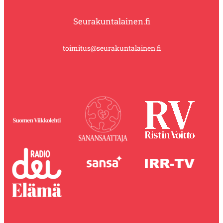
Seurakuntalainen.fi
toimitus@seurakuntalainen.fi