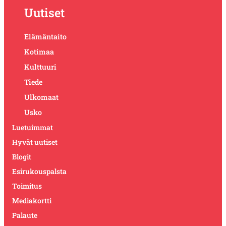
Uutiset
Elämäntaito
Kotimaa
Kulttuuri
Tiede
Ulkomaat
Usko
Luetuimmat
Hyvät uutiset
Blogit
Esirukouspalsta
Toimitus
Mediakortti
Palaute