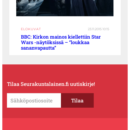
ELOKUVAT
23.11.2015 10:15
BBC: Kirkon mainos kiellettiin Star
Wars -näytöksissä – “loukkaa
sananvapautta”
Tilaa Seurakuntalainen.fi uutiskirje!