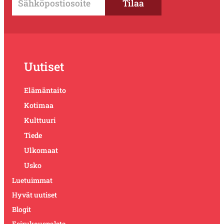
Uutiset
Elämäntaito
Kotimaa
Kulttuuri
Tiede
Ulkomaat
Usko
Luetuimmat
Hyvät uutiset
Blogit
Esirukouspalsta