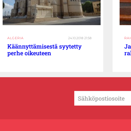
ALGERIA
24.10.2018 21:58
RA
Käännyttämisestä syytetty
Ja
perhe oikeuteen
ra