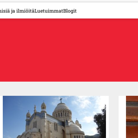
isiä ja ilmiöitä
Luetuimmat
Blogit