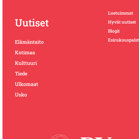
Luetuimmat
Uutiset
Hyvät uutiset
Blogit
Esirukouspals
Elämäntaito
Kotimaa
Kulttuuri
Tiede
Ulkomaat
Usko