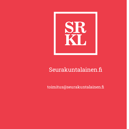
Seurakuntalainen.fi
toimitus@seurakuntalainen.fi