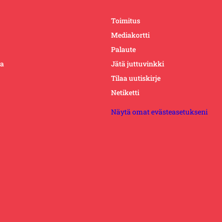
Toimitus
Mediakortti
Palaute
ta
Jätä juttuvinkki
Tilaa uutiskirje
Netiketti
Näytä omat evästeasetukseni