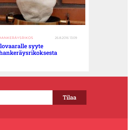
HANKERÄYSRIKOS
26.8.2016 13:09
lovaaralle syyte
hankeräysrikoksesta