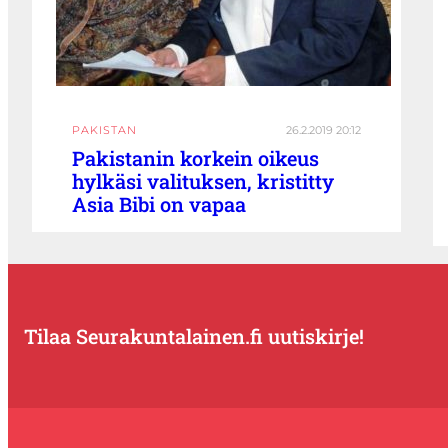
PAKISTAN
26.2.2019 20:12
Pakistanin korkein oikeus
hylkäsi valituksen, kristitty
Asia Bibi on vapaa
Tilaa Seurakuntalainen.fi uutiskirje!